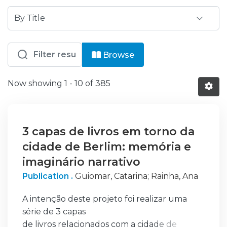
Browsing ESAD - Escola Superior de A
Browse
Now showing
1 - 10 of 385
3 capas de livros em torno da
cidade de Berlim: memória e
imaginário narrativo
Publication .
Guiomar, Catarina
;
Rainha, Ana
A intenção deste projeto foi realizar uma
série de 3 capas
de livros relacionados com a cidade de