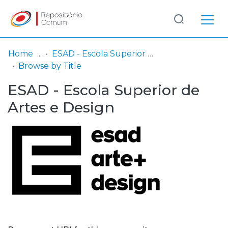
Log
(current)
In
Home
ESAD - Escola Superior de Artes e Design
Browse by Title
Communities
ESAD - Escola Superior de
& Collections
Artes e Design
Browse repository
Entities