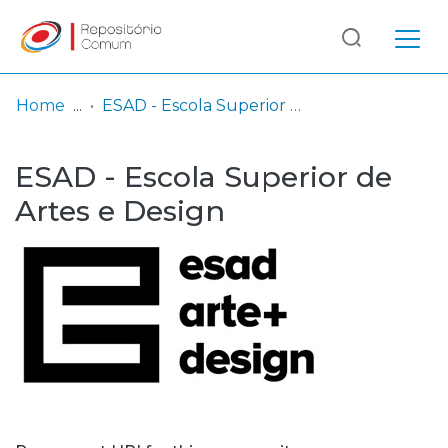
Log
(current)
In
Home
ESAD - Escola Superior de Artes e Design
Communities
ESAD - Escola Superior de
& Collections
Artes e Design
Browse repository
Entities
Statistics