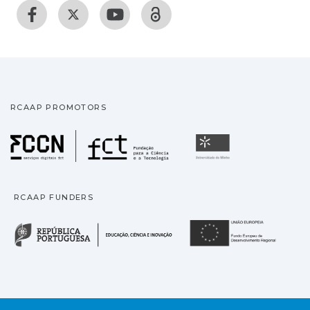
RCAAP PROMOTORS
Fundação para a Ciência
Universidade
RCAAP FUNDERS
República Portuguesa · M
União