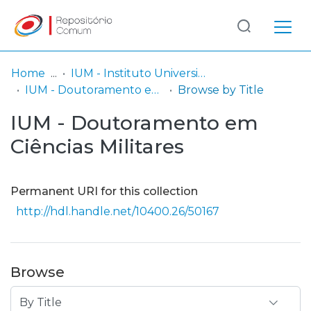
Log
(current)
In
Home
IUM - Instituto Universitário Militar
IUM - Doutoramento em Ciências Militares
Browse by Title
Communities
IUM - Doutoramento em
& Collections
Ciências Militares
Browse repository
Entities
Permanent URI for this collection
http://hdl.handle.net/10400.26/50167
Browse