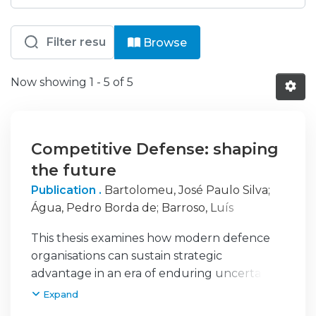
Browsing IUM - Doutoramento em Ciên
Browse
Now showing
1 - 5 of 5
Competitive Defense: shaping
the future
Publication .
Bartolomeu, José Paulo Silva
;
Água, Pedro Borda de
;
Barroso, Luís
Machado
This thesis examines how modern defence
organisations can sustain strategic
advantage in an era of enduring uncertainty
by developing a practicable concept and
Expand
operational framework of competitive