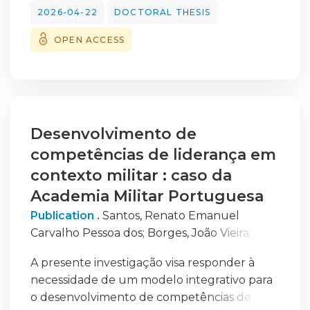
defence. The research problem identifies
2026-04-22
DOCTORAL THESIS
three interlinked challenges: (1)
OPEN ACCESS
unresolvable uncertainty in the strategic
environment, (2) structural and institutional
barriers that fragment planning and
procurement, and (3) behavioural
dysfunctions—ambition, cognitive bias, rent-
seeking, and corruption—that distort
Desenvolvimento de
decision-making. The study pursued three
competências de liderança em
specific objectives: to design adaptive
contexto militar : caso da
frameworks for planning under uncertainty;
Academia Militar Portuguesa
to propose institutional reforms that reduce
Publication .
Santos, Renato Emanuel
fragmentation and strengthen
Carvalho Pessoa dos
;
Borges, João Vieira
;
interoperability; and to develop measures to
Nascimento, José
mitigate behavioural and governance risks.
A presente investigação visa responder à
The study used an abductive, realist-
necessidade de um modelo integrativo para
informed, multi-method qualitative design.
o desenvolvimento de competências de
Documentary analysis, a process-tracing