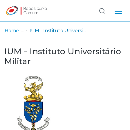
Log
(current)
In
Home
IUM - Instituto Universitário Militar
Communities
IUM - Instituto Universitário
& Collections
Militar
Browse repository
Entities
Statistics