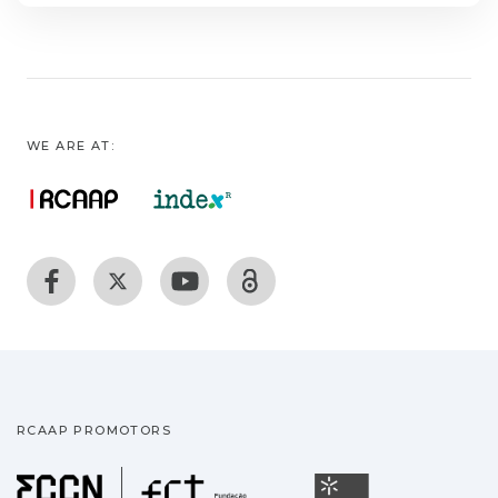
WE ARE AT:
RCAAP PROMOTORS
Fundação para a Ciência
Universidade