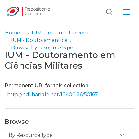
Log
(current)
In
Home
IUM - Instituto Universitário Militar
IUM - Doutoramento em Ciências Militares
Communities
Browse by resource type
IUM - Doutoramento em
& Collections
Ciências Militares
Browse repository
Entities
Permanent URI for this collection
http://hdl.handle.net/10400.26/50167
Browse