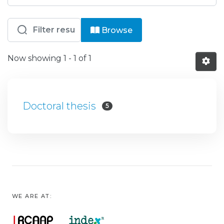
Browsing IUM - Doutoramento em Ciê
Browse
Now showing
1 - 1 of 1
Doctoral thesis
5
WE ARE AT: