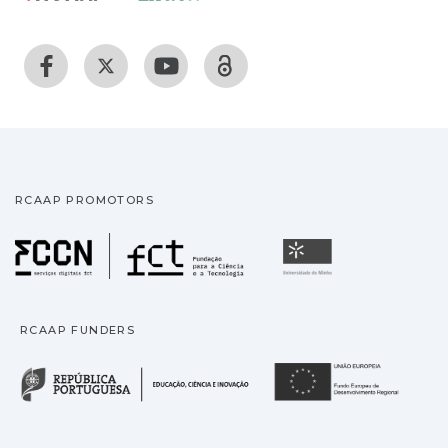
RCAAP PROMOTORS
Fundação para a Ciência
Universidade
RCAAP FUNDERS
República Portuguesa · M
União