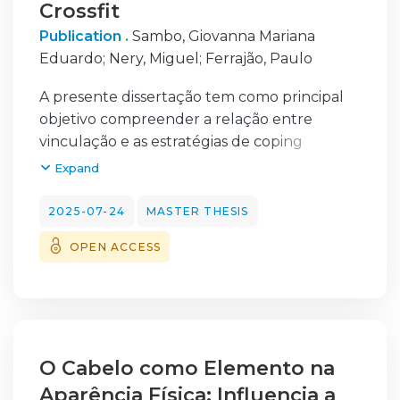
Crossfit
Publication .
Sambo, Giovanna Mariana
Eduardo
;
Nery, Miguel
;
Ferrajão, Paulo
A presente dissertação tem como principal
objetivo compreender a relação entre
vinculação e as estratégias de coping
adotadas por praticantes de crossfit.
Expand
A amostra é composta por 200 participantes
102 do sexo feminino e 98 do sexo masculino,
2025-07-24
MASTER THESIS
com idades compreendidas entre os 18 e 96
OPEN ACCESS
de idade. Em consonância com os objetivos
que foram propostos para este estudo foi
adotada uma metodologia quantitativa
transversal e exploratória. O protocolo de
avaliação incluiu um questionário
sociodemógrafico, a Escala de Vinculação do
O Cabelo como Elemento na
Adulto (EVA) e o Inventário de Coping
Aparência Física: Influencia a