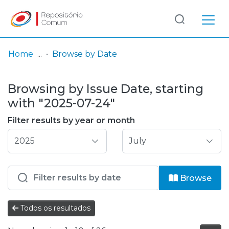
Log
(current)
In
Home
Browse by Date
Communities
Browsing by Issue Date, starting
& Collections
with "2025-07-24"
Browse repository
Filter results by year or month
Entities
Browse
Todos os resultados