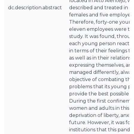
located in Alto Alentejo, w
dc.description.abstract
described and treated in s
females and five employees
Therefore, forty-one youn
eleven employees were the 
study. It was found, throug
each young person reacted 
in terms of their feelings t
as well as in their relation
expressing themselves, and
managed differently, alway
objective of combating the 
problems that its young pe
provide the best possible 
During the first confinem
women and adults in this s
deprivation of liberty, anxie
future. However, it was fo
institutions that this pand