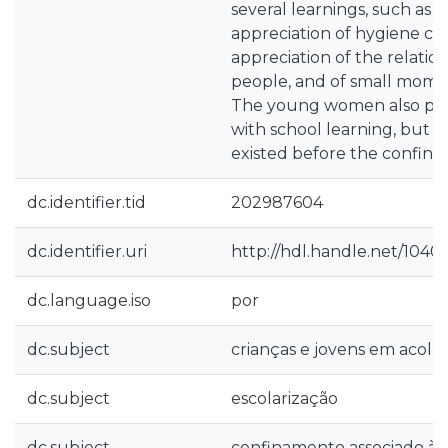
several learnings, such as a
appreciation of hygiene ca
appreciation of the relatio
people, and of small moment
The young women also pres
with school learning, but t
existed before the confin
dc.identifier.tid
202987604
dc.identifier.uri
http://hdl.handle.net/1040
dc.language.iso
por
dc.subject
crianças e jovens em acolh
dc.subject
escolarização
dc.subject
confinamento associado à 