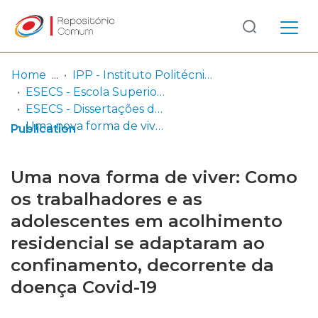
Log
(current)
In
Home
IPP - Instituto Politécnico de Portalegre
ESECS - Escola Superior de Educação e Ciências Sociais
Communities
ESECS - Dissertações de Mestrado
& Collections
Uma nova forma de viver: Como os trabalhadores e as adolescentes em acolhimento residencial se adaptaram ao confinamento, decorrente da doença Covid-19
Publication
Browse repository
Uma nova forma de viver: Como
Entities
os trabalhadores e as
adolescentes em acolhimento
Statistics
residencial se adaptaram ao
confinamento, decorrente da
doença Covid-19