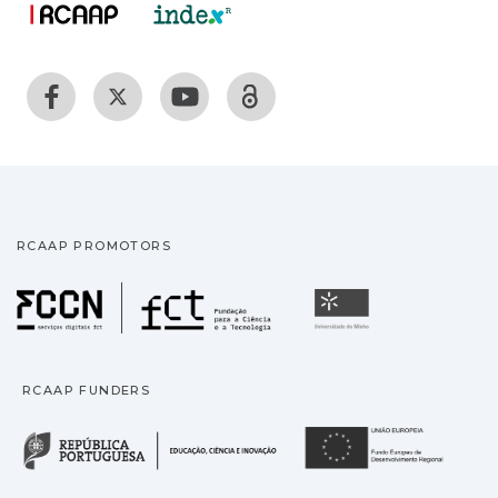
RCAAP PROMOTORS
Fundação para a Ciência
Universidade
RCAAP FUNDERS
República Portuguesa · M
União