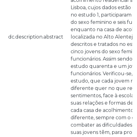
acolhimento residencial si
Lisboa, cujos dados estão de
no estudo 1, participaram tr
do sexo feminino e seis func
enquanto na casa de acolh
dc.description.abstract
localizada no Alto Alentejo
descritos e tratados no est
cinco jovens do sexo femini
funcionários. Assim sendo, 
estudo quarenta e um jov
funcionários. Verificou-se, 
estudo, que cada jovem re
diferente quer no que resp
sentimentos, face à escola
suas relações e formas de s
cada casa de acolhimento 
diferente, sempre com o g
combater as dificuldades 
suas jovens têm, para prop