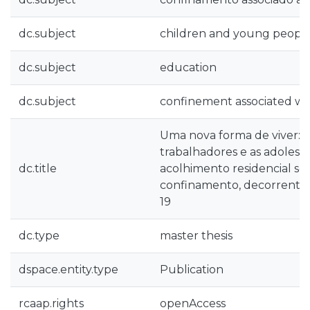
dc.subject
children and young people 
dc.subject
education
dc.subject
confinement associated wi
Uma nova forma de viver: 
trabalhadores e as adoles
dc.title
acolhimento residencial se
confinamento, decorrente
19
dc.type
master thesis
dspace.entity.type
Publication
rcaap.rights
openAccess