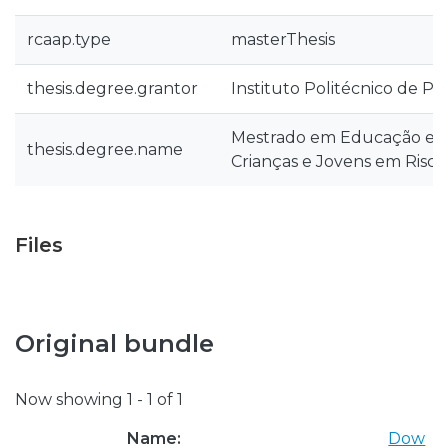
rcaap.type
masterThesis
thesis.degree.grantor
Instituto Politécnico de Po
Mestrado em Educação e 
thesis.degree.name
Crianças e Jovens em Risco
Files
Original bundle
Now showing
1 - 1 of 1
Name:
Dow