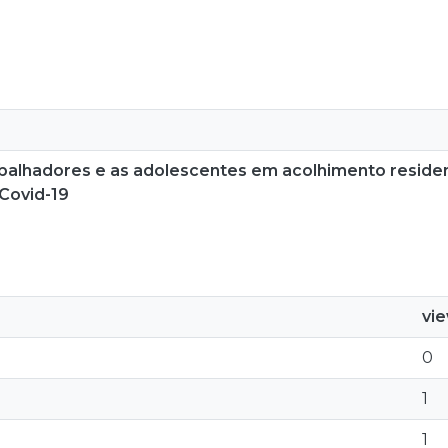
balhadores e as adolescentes em acolhimento reside
Covid-19
vi
0
1
1