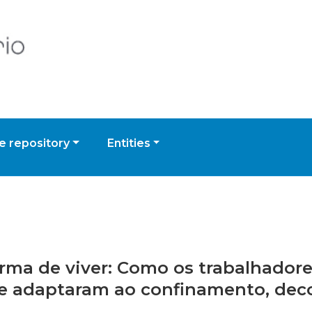
 repository
Entities
orma de viver: Como os trabalhador
se adaptaram ao confinamento, dec