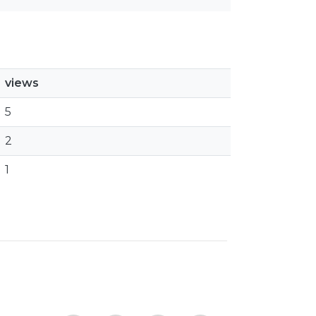
views
5
2
1