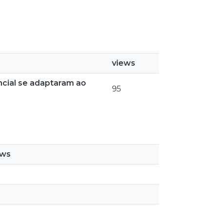
views
ncial se adaptaram ao
95
ews