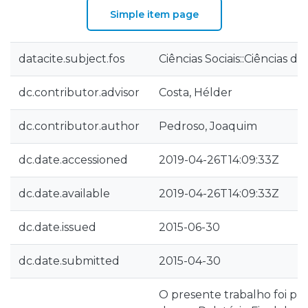
Simple item page
datacite.subject.fos
Ciências Sociais::Ciências 
dc.contributor.advisor
Costa, Hélder
dc.contributor.author
Pedroso, Joaquim
dc.date.accessioned
2019-04-26T14:09:33Z
dc.date.available
2019-04-26T14:09:33Z
dc.date.issued
2015-06-30
dc.date.submitted
2015-04-30
O presente trabalho foi p