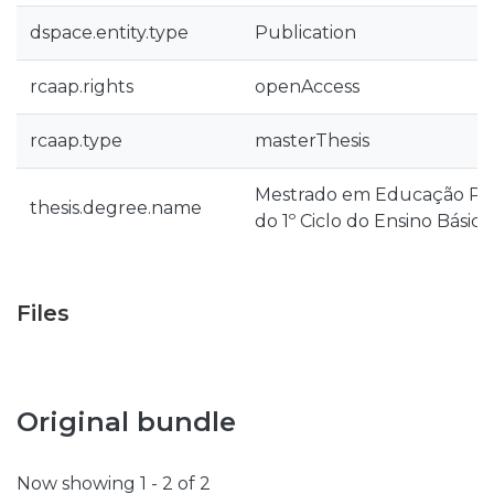
dspace.entity.type
Publication
rcaap.rights
openAccess
rcaap.type
masterThesis
Mestrado em Educação Pré
thesis.degree.name
do 1º Ciclo do Ensino Básico
Files
Original bundle
Now showing
1 - 2 of 2