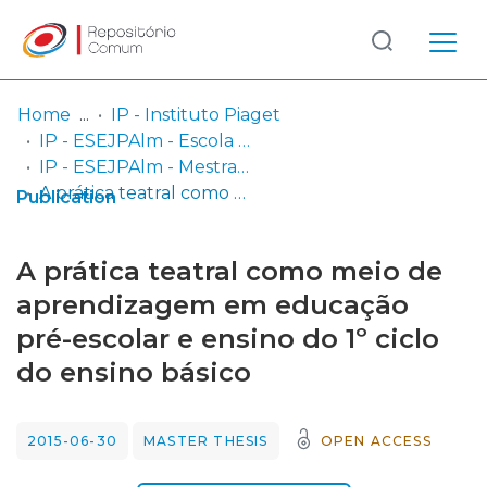
Log
(current)
In
Home
IP - Instituto Piaget
IP - ESEJPAlm - Escola Superior de Educação Jean Piaget de Almada
Communities
IP - ESEJPAlm - Mestrados
& Collections
A prática teatral como meio de aprendizagem em educação pré-escolar e ensino do 1º ciclo do ensino básico
Publication
Browse repository
A prática teatral como meio de
Entities
aprendizagem em educação
pré-escolar e ensino do 1º ciclo
Statistics
do ensino básico
2015-06-30
MASTER THESIS
OPEN ACCESS