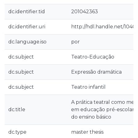
dc.identifier.tid
201042363
dc.identifier.uri
http://hdl.handle.net/1040
dc.language.iso
por
dc.subject
Teatro-Educação
dc.subject
Expressão dramática
dc.subject
Teatro infantil
A prática teatral como me
dc.title
em educação pré-escolar e 
do ensino básico
dc.type
master thesis