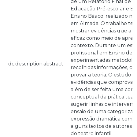
de um Relatório Final de 
Educação Pré-escolar e Ens
Ensino Básico, realizado no 
em Almada. O trabalho tem
mostrar evidências que a pr
eficaz como meio de apre
contexto. Durante um estág
profissional em Ensino de 1º
experimentadas metodologi
dc.description.abstract
recolhidas informações, co
provar a teoria. O estudo 
evidências que comprovam 
além de ser feita uma cont
conceptual da prática teat
sugerir linhas de intervenç
ensaio de uma categorizaç
expressão dramática com c
alguns textos de autores n
do teatro infantil.