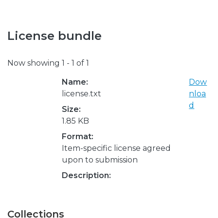
License bundle
Now showing
1 - 1 of 1
Name:
Dow
license.txt
nloa
d
Size:
1.85 KB
Format:
Item-specific license agreed
upon to submission
Description:
Collections