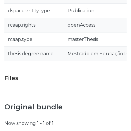
dspace.entity.type
Publication
rcaap.rights
openAccess
rcaap.type
masterThesis
thesis.degree.name
Mestrado em Educação Pré
Files
Original bundle
Now showing
1 - 1 of 1