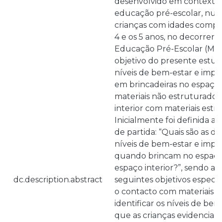
desenvolvido em contexto 
educação pré-escolar, num
crianças com idades compr
4 e os 5 anos, no decorrer
Educação Pré-Escolar (MEP
objetivo do presente estudo 
níveis de bem-estar e impli
em brincadeiras no espaço
materiais não estruturados
interior com materiais estr
Inicialmente foi definida a
de partida: “Quais são as di
níveis de bem-estar e impli
quando brincam no espaço 
espaço interior?”, sendo 
dc.description.abstract
seguintes objetivos específ
o contacto com materiais n
identificar os níveis de bem
que as crianças evidenciam