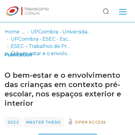
Log
(current)
In
Home
UPCoimbra - Universidade Politécnica de Coimbra
UPCoimbra - ESEC - Escola Superior de Educação de Coimbra
Communities
ESEC – Trabalhos de Projeto | Relatórios de Estágio | Projetos de Investigação
& Collections
O bem-estar e o envolvimento das crianças em contexto pré-escolar, nos espaços exterior e interior
Publication
Browse repository
O bem-estar e o envolvimento
Entities
das crianças em contexto pré-
escolar, nos espaços exterior e
Statistics
interior
2022
MASTER THESIS
OPEN ACCESS