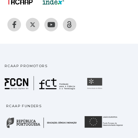
RCAAP PROMOTORS
Fundação para a Ciência
Universidade
RCAAP FUNDERS
República Portuguesa · M
União