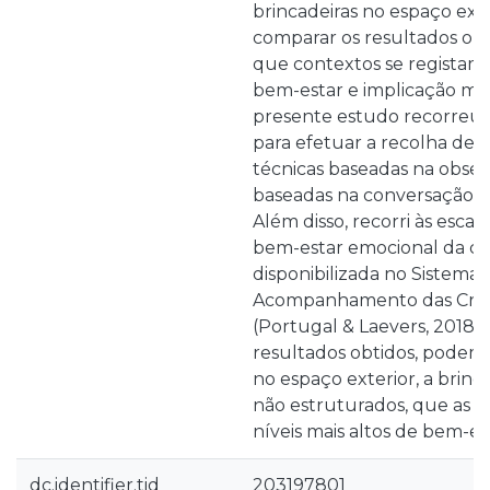
brincadeiras no espaço exter
comparar os resultados obt
que contextos se registam
bem-estar e implicação mai
presente estudo recorreu a
para efetuar a recolha de d
técnicas baseadas na obser
baseadas na conversação e 
Além disso, recorri às escal
bem-estar emocional da cri
disponibilizada no Sistema 
Acompanhamento das Cria
(Portugal & Laevers, 2018).
resultados obtidos, podem
no espaço exterior, a brinc
não estruturados, que as c
níveis mais altos de bem-es
dc.identifier.tid
203197801