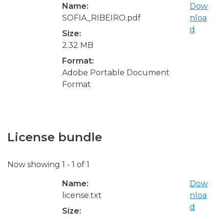
Name:
Dow
SOFIA_RIBEIRO.pdf
nloa
d
Size:
2.32 MB
Format:
Adobe Portable Document
Format
License bundle
Now showing
1 - 1 of 1
Name:
Dow
license.txt
nloa
d
Size: