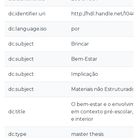
dc.identifier.uri
http://hdl.handle.net/1040
dc.language.iso
por
dc.subject
Brincar
dc.subject
Bem-Estar
dc.subject
Implicação
dc.subject
Materiais não Estruturados
O bem-estar e o envolvime
dc.title
em contexto pré-escolar, n
e interior
dc.type
master thesis