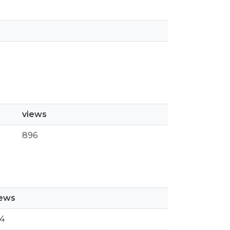
views
896
iews
4