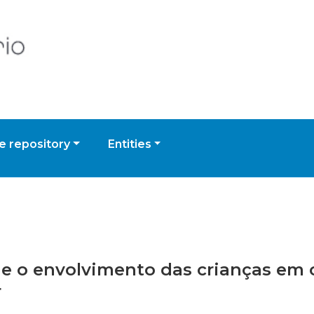
 repository
Entities
r e o envolvimento das crianças em 
r