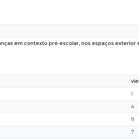
nças em contexto pré-escolar, nos espaços exterior e
vi
1
4
9
7