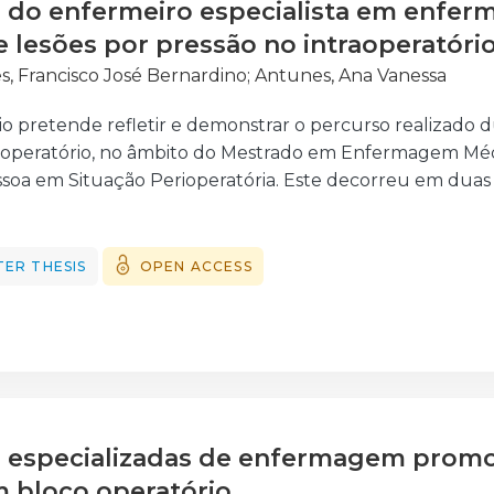
 do enfermeiro especialista em enfer
 lesões por pressão no intraoperatóri
, Francisco José Bernardino
;
Antunes, Ana Vanessa
io pretende refletir e demonstrar o percurso realizado 
 operatório, no âmbito do Mestrado em Enfermagem Médi
a em Situação Perioperatória. Este decorreu em duas U
l propósito o desenvolvimento de competências técnicas, 
dos perioperatórios. Aqui descrevem-se os objetivos gera
e estratégias utilizadas para a sua concretização.
ER THESIS
OPEN ACCESS
ratório é um cenário altamente complexo, caracterizado 
icos, lesões decorrentes do posicionamento cirúrgico, inf
contexto, o enfermeiro especialista assume um papel f
iscos, promovendo a segurança do utente e a qualidade 
 que se identificou uma problemática com impacto dire
es por pressão em contexto perioperatório.
 especializadas de enfermagem promo
o no contexto cirúrgico resulta de fatores como tempo p
comprometida, sendo um desafio recorrente na prática cl
 bloco operatório