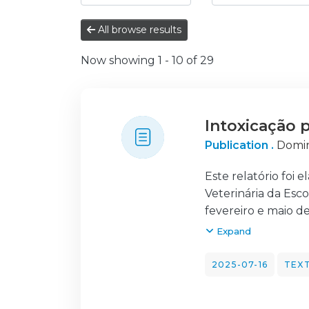
All browse results
Now showing
1 - 10 of 29
Intoxicação 
Publication .
Domin
Este relatório foi
Veterinária da Esco
fevereiro e maio de
Vedras. Durante es
Expand
num hospital dedic
1 pequeno mamífer
2025-07-16
TEX
de comunicação co
consolidar e aplic