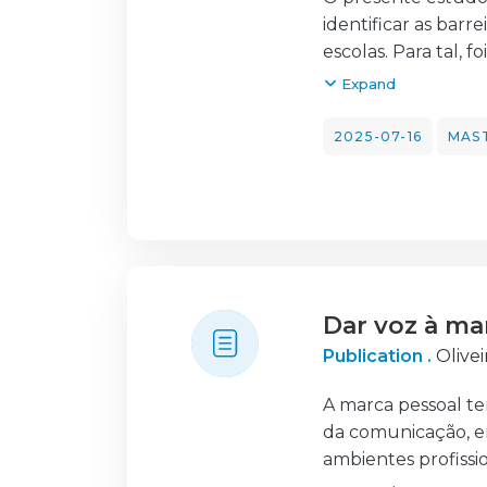
identificar as barr
escolas. Para tal,
como principal ins
Expand
Participaram nesta
entrevistas. As en
2025-07-16
MAST
crianças expressar
quotidiano educati
Os dados recolhido
identificação de c
aprofundada das su
Esta análise revel
Dar voz à ma
demonstrando uma c
relevantes, tanto
Publication .
Olivei
inclusão.
Face aos constrang
A marca pessoal t
inclusão. A análise
da comunicação, e
transcende signifi
ambientes profission
ambiente escolar 
entanto, este cres