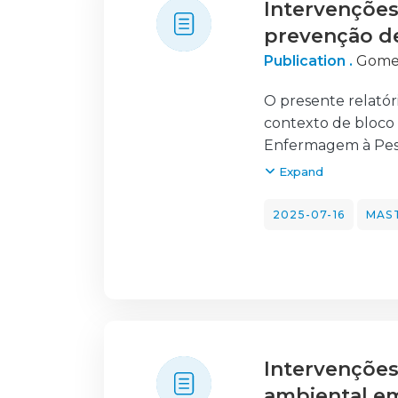
Intervenções
prevenção de
Publication .
Gomes
O presente relatór
contexto de bloco
Enfermagem à Pesso
teve como principa
Expand
prestação de cuida
como as atividades 
2025-07-16
MAST
O ambiente periope
incidentes anestés
hipotermia. Neste 
prevenção desses r
ambiente exigente
ocorrência de lesõ
Intervenções
A lesão por pressã
perfusão tecidual 
ambiental em