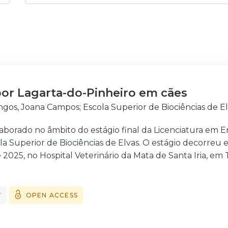
por Lagarta-do-Pinheiro em cães
gos, Joana Campos
;
Escola Superior de Biociências de E
 elaborado no âmbito do estágio final da Licenciatura e
la Superior de Biociências de Elvas. O estágio decorreu 
 2025, no Hospital Veterinário da Mata de Santa Iria, em 
te período, foi possível aprofundar o papel do Enfermeir
ado a animais de companhia, acompanhando 386 canídeos
o e 2 caprinos. O estágio permitiu ainda desenvolver c
T
OPEN ACCESS
m os tutores - uma vertente essencial da profissão- b
ar os conhecimentos adquiridos ao longo do curso. O te