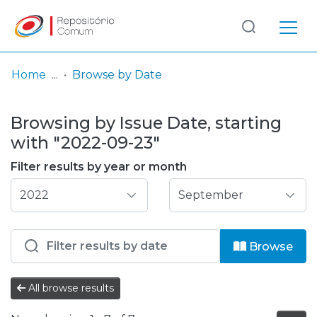
Log
(current)
In
Home
Browse by Date
Communities
Browsing by Issue Date, starting
& Collections
with "2022-09-23"
Browse repository
Filter results by year or month
Entities
Browse
All browse results