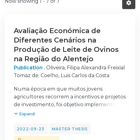
Now showing
1 - 7 of 7
Avaliação Económica de
Diferentes Cenários na
Produção de Leite de Ovinos
na Região do Alentejo
Publication .
Oliveira, Filipa Alexandra Freixial
Tomaz de
;
Coelho, Luis Carlos da Costa
Numa época em que muitos jovens
agricultores recorrem a incentivos e projetos
de investimento, foi objetivo implementar a
atividade leiteira na aldeia de São Brissos,
Expand
contribuindo assim para o desenvolvimento
económico e até social, da região. O presente
2022-09-23
MASTER THESIS
trabalho de projeto tem como objetivo