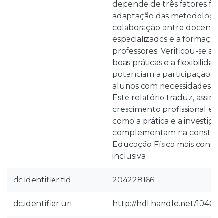
depende de três fatores f
adaptação das metodologias
colaboração entre docente
especializados e a formaçã
professores. Verificou-se a
boas práticas e a flexibili
potenciam a participação at
alunos com necessidades ed
Este relatório traduz, assi
crescimento profissional e 
como a prática e a investig
complementam na constr
Educação Física mais consci
inclusiva.
dc.identifier.tid
204228166
dc.identifier.uri
http://hdl.handle.net/10400