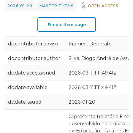
2026-01-20
MASTER THESIS
OPEN ACCESS
Simple item page
dc.contributor.advisor
Kramer , Deborah
dc.contributor.author
Silva, Diogo André de Assu
dc.date.accessioned
2026-03-11T11:49:41Z
dc.date.available
2026-03-11T11:49:41Z
dc.date.issued
2026-01-20
O presente Relatório Final 
desenvolvido no âmbito d
de Educação Física nos Ens