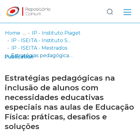
Log
(current)
In
Home
IP - Instituto Piaget
IP - ISEITA - Instituto Superior de Estudos Interculturais e Transdisciplinares de Almada
Communities
IP - ISEITA - Mestrados
& Collections
Estratégias pedagógicas na inclusão de alunos com necessidades educativas especiais nas aulas de Educação Física: práticas, desafios e soluções
Publication
Browse repository
Estratégias pedagógicas na
Entities
inclusão de alunos com
necessidades educativas
Statistics
especiais nas aulas de Educação
Física: práticas, desafios e
soluções