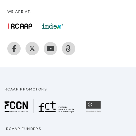
WE ARE AT:
RCAAP PROMOTORS
Fundação para a Ciência
Universidade
RCAAP FUNDERS