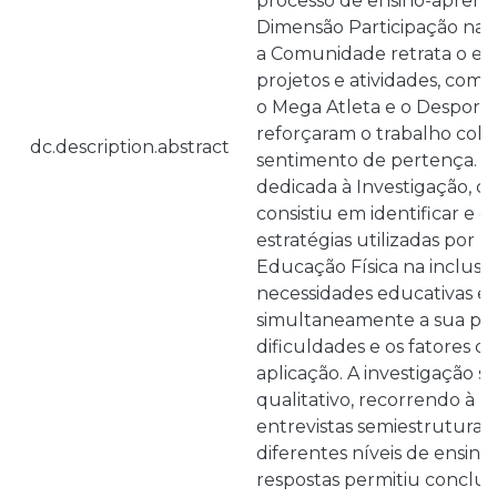
processo de ensino-aprend
Dimensão Participação na 
a Comunidade retrata o e
projetos e atividades, como
o Mega Atleta e o Desporto
reforçaram o trabalho cola
dc.description.abstract
sentimento de pertença. A
dedicada à Investigação, co
consistiu em identificar e
estratégias utilizadas por 
Educação Física na inclus
necessidades educativas esp
simultaneamente a sua per
dificuldades e os fatores 
aplicação. A investigação
qualitativo, recorrendo à r
entrevistas semiestruturad
diferentes níveis de ensino.
respostas permitiu conclui