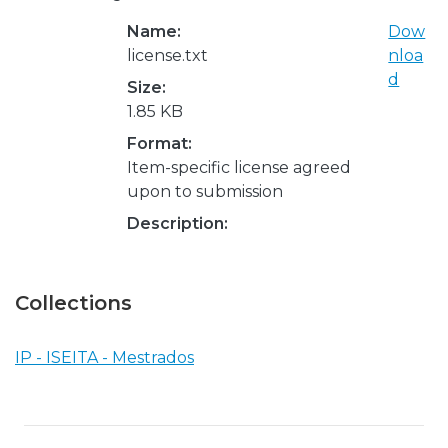
Name:
Dow
license.txt
nloa
d
Size:
1.85 KB
Format:
Item-specific license agreed
upon to submission
Description:
Collections
IP - ISEITA - Mestrados