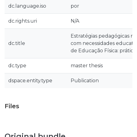
dc.language.iso
por
dc.rights.uri
N/A
Estratégias pedagógicas na
dc.title
com necessidades educativa
de Educação Física: prática
dc.type
master thesis
dspace.entity.type
Publication
Files
Original bundle