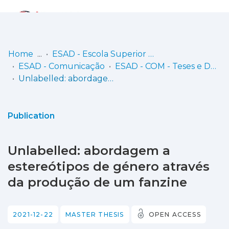
Log
(current)
In
Home
ESAD - Escola Superior de Artes e Design
ESAD - Comunicação
ESAD - COM - Teses e Dissertações
Communities
Unlabelled: abordagem a estereótipos de género através da produção de um fanzine
& Collections
Browse repository
Publication
Entities
Unlabelled: abordagem a
Statistics
estereótipos de género através
da produção de um fanzine
2021-12-22
MASTER THESIS
OPEN ACCESS