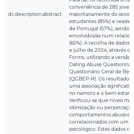
conveniência de 285 jovens 
dc.description.abstract
maioritariamente do sexo f
estudantes (85%) e residen
de Portugal (57%), sendo 
envolvidos/as num relaci
(65%). A recolha de dados
e julho de 2024, através d
Forms, utilizando a versão
Dating Abuse Questionnair
Questionário Geral de Bem-
(QGBEP-R). Os resultados 
uma associação significativ
no namoro e o bem-estar ps
Verificou-se que níveis mai
vitimização ou perpetraçã
comportamentos abusivos n
correlacionados com um m
psicológico. Estes dados r