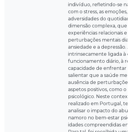
indivíduo, refletindo-se na
com o stress, as emoções, os
adversidades do quotidiano
dimensão complexa, que a
experiências relacionais e 
perturbações mentais diagn
ansiedade e a depressão. A
intrinsecamente ligada à qu
funcionamento diário, à res
capacidade de enfrentar di
salientar que a saúde ment
ausência de perturbações,
aspetos positivos, como o 
psicológico. Neste contexto
realizado em Portugal, tev
analisar o impacto do abus
namoro no bem-estar psico
idades compreendidas entre
Para tal, foi recolhida uma