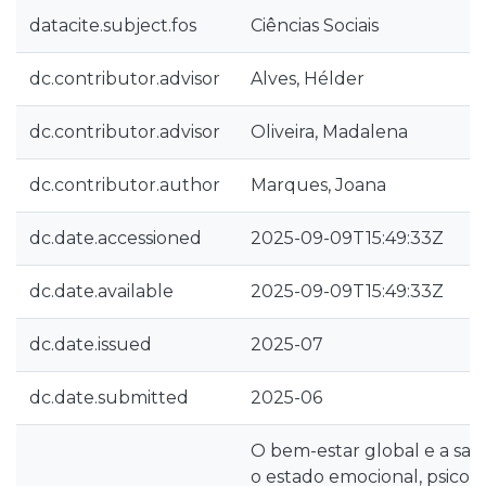
datacite.subject.fos
Ciências Sociais
dc.contributor.advisor
Alves, Hélder
dc.contributor.advisor
Oliveira, Madalena
dc.contributor.author
Marques, Joana
dc.date.accessioned
2025-09-09T15:49:33Z
dc.date.available
2025-09-09T15:49:33Z
dc.date.issued
2025-07
dc.date.submitted
2025-06
O bem-estar global e a s
o estado emocional, psicoló