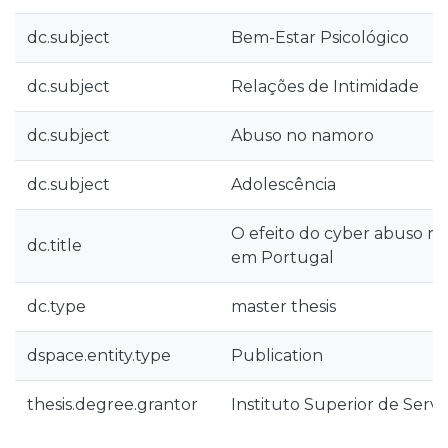
dc.subject
Bem-Estar Psicológico
dc.subject
Relações de Intimidade
dc.subject
Abuso no namoro
dc.subject
Adolescência
O efeito do cyber abuso n
dc.title
em Portugal
dc.type
master thesis
dspace.entity.type
Publication
thesis.degree.grantor
Instituto Superior de Servi