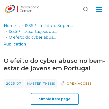
Log
(current)
In
Home
ISSSP - Instituto Superior de Serviço Social do Porto
ISSSP - Dissertações de mestrado em Intervenção Social na Infância e juventude em Risco de Exclusão Social
Communities
O efeito do cyber abuso no bem-estar de jovens em Portugal
& Collections
Publication
Browse repository
O efeito do cyber abuso no bem-
Entities
estar de jovens em Portugal
Statistics
2025-07
MASTER THESIS
OPEN ACCESS
Simple item page