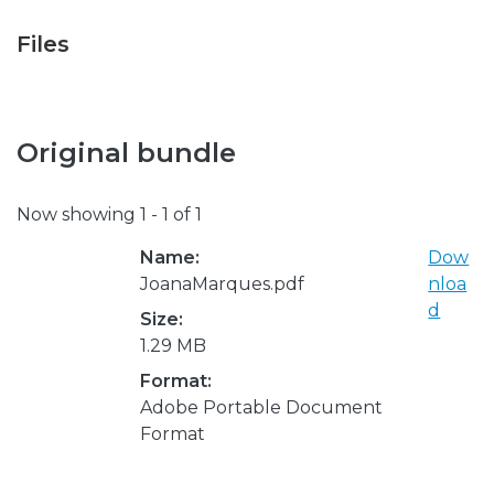
Files
Original bundle
Now showing
1 - 1 of 1
Name:
Dow
JoanaMarques.pdf
nloa
d
Size:
1.29 MB
Format:
Adobe Portable Document
Format