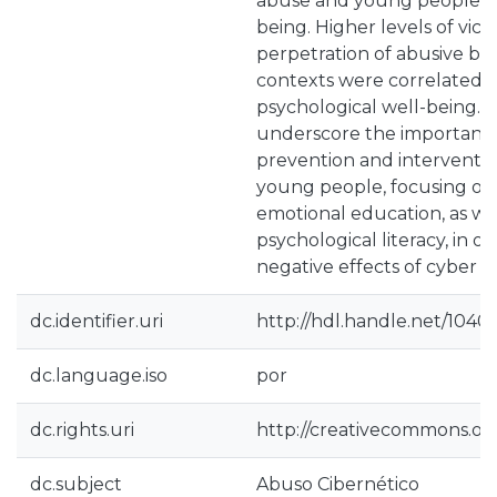
abuse and young people's 
being. Higher levels of vict
perpetration of abusive beh
contexts were correlated 
psychological well-being. 
underscore the importanc
prevention and interventi
young people, focusing on 
emotional education, as wel
psychological literacy, in o
negative effects of cyber ab
dc.identifier.uri
http://hdl.handle.net/1040
dc.language.iso
por
dc.rights.uri
http://creativecommons.org
dc.subject
Abuso Cibernético