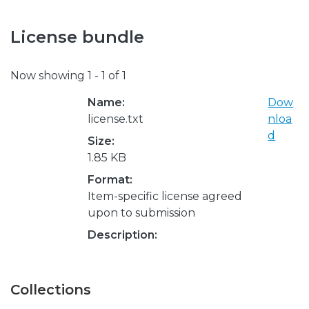
License bundle
Now showing
1 - 1 of 1
Name:
Dow
license.txt
nloa
d
Size:
1.85 KB
Format:
Item-specific license agreed
upon to submission
Description:
Collections