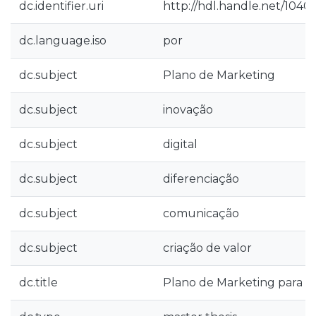
dc.identifier.uri
http://hdl.handle.net/1040
dc.language.iso
por
dc.subject
Plano de Marketing
dc.subject
inovação
dc.subject
digital
dc.subject
diferenciação
dc.subject
comunicação
dc.subject
criação de valor
dc.title
Plano de Marketing para a L