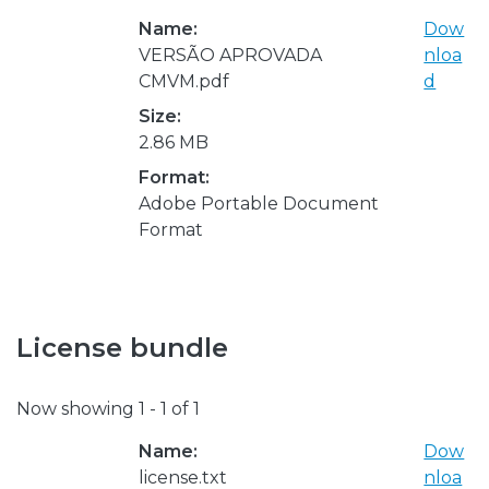
Name:
Dow
VERSÃO APROVADA
nloa
CMVM.pdf
d
Size:
2.86 MB
Format:
Adobe Portable Document
Format
License bundle
Now showing
1 - 1 of 1
Name:
Dow
license.txt
nloa