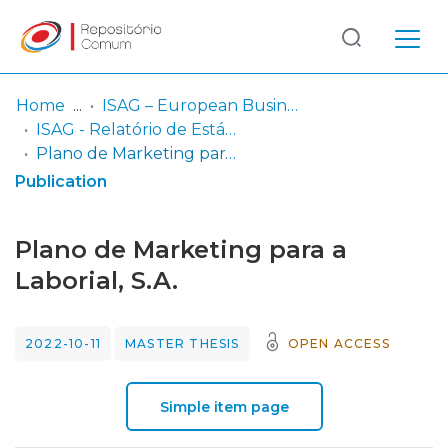
Log
(current)
In
Home
ISAG – European Business School
ISAG - Relatório de Estágio
Communities
Plano de Marketing para a Laborial, S.A.
& Collections
Publication
Browse repository
Plano de Marketing para a
Entities
Laborial, S.A.
Statistics
2022-10-11
MASTER THESIS
OPEN ACCESS
Simple item page