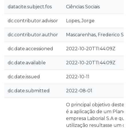
datacite.subject.fos
Ciências Sociais
dc.contributor.advisor
Lopes, Jorge
dc.contributor.author
Mascarenhas, Frederico Sil
dc.date.accessioned
2022-10-20T11:44:09Z
dc.date.available
2022-10-20T11:44:09Z
dc.date.issued
2022-10-11
dc.date.submitted
2022-08-01
O principal objetivo deste r
é a aplicação de um Plano
empresa Laborial S.A e qu
utilização resultasse um c