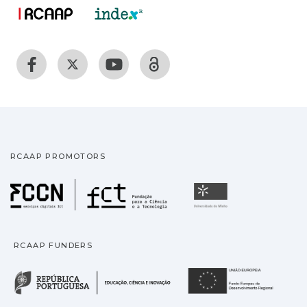
RCAAP PROMOTORS
Fundação para a Ciência
Universidade
RCAAP FUNDERS
República Portuguesa · M
União