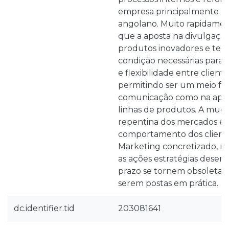
empresa principalmente n
angolano. Muito rapidame
que a aposta na divulgação
produtos inovadores e tecn
condição necessárias para
e flexibilidade entre cliente
permitindo ser um meio fac
comunicação como na apre
linhas de produtos. A mud
repentina dos mercados e 
comportamento dos cliente
Marketing concretizado, 
as ações estratégias desenv
prazo se tornem obsoletas 
serem postas em prática.
dc.identifier.tid
203081641