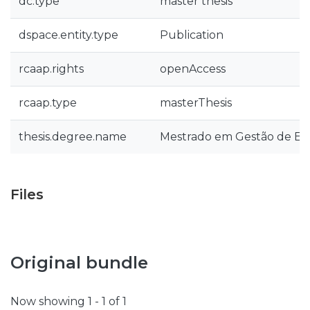
dc.type
master thesis
dspace.entity.type
Publication
rcaap.rights
openAccess
rcaap.type
masterThesis
thesis.degree.name
Mestrado em Gestão de E
Files
Original bundle
Now showing
1 - 1 of 1