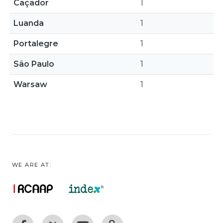
Caçador
1
Luanda
1
Portalegre
1
São Paulo
1
Warsaw
1
WE ARE AT: