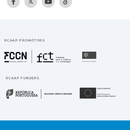
RCAAP PROMOTORS
Fundação para a Ciência
Universidade
RCAAP FUNDERS
República Portuguesa · M
União