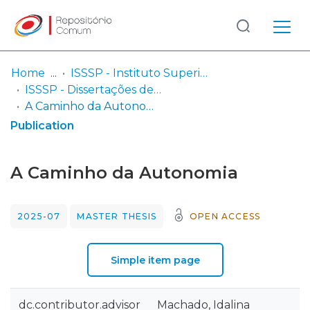
Log
(current)
In
Home
ISSSP - Instituto Superior de Serviço Social do Porto
ISSSP - Dissertações de mestrado em Intervenção Social na Infância e juventude em Risco de Exclusão Social
Communities
A Caminho da Autonomia
& Collections
Publication
Browse repository
A Caminho da Autonomia
Entities
2025-07
MASTER THESIS
OPEN ACCESS
Statistics
Simple item page
dc.contributor.advisor
Machado, Idalina