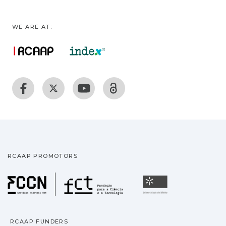
WE ARE AT:
RCAAP PROMOTORS
Fundação para a Ciência
Universidade
RCAAP FUNDERS