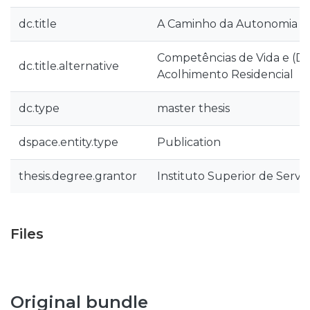
dc.title
A Caminho da Autonomia
Competências de Vida e (D
dc.title.alternative
Acolhimento Residencial
dc.type
master thesis
dspace.entity.type
Publication
thesis.degree.grantor
Instituto Superior de Servi
Files
Original bundle