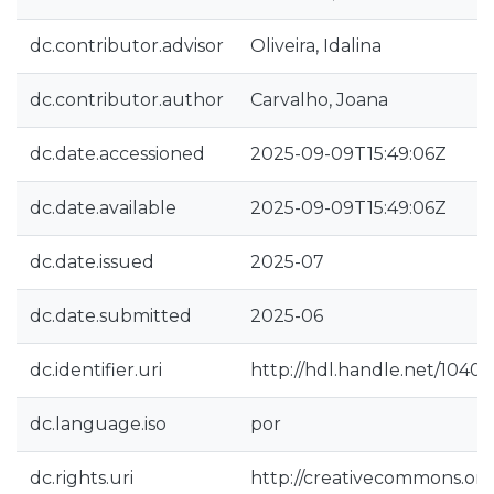
dc.contributor.advisor
Oliveira, Idalina
dc.contributor.author
Carvalho, Joana
dc.date.accessioned
2025-09-09T15:49:06Z
dc.date.available
2025-09-09T15:49:06Z
dc.date.issued
2025-07
dc.date.submitted
2025-06
dc.identifier.uri
http://hdl.handle.net/1040
dc.language.iso
por
dc.rights.uri
http://creativecommons.org/