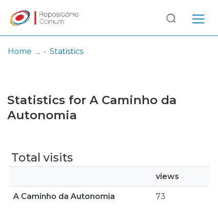
Log
(current)
In
Home
Statistics
Communities
& Collections
Statistics for A Caminho da
Browse repository
Autonomia
Entities
Total visits
views
A Caminho da Autonomia
73