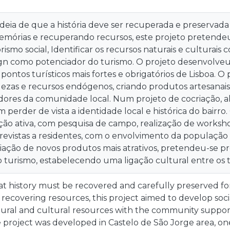
deia de que a história deve ser recuperada e preservada 
mórias e recuperando recursos, este projeto pretendeu
mo social, Identificar os recursos naturais e culturais
gn como potenciador do turismo. O projeto desenvolveu-
ontos turísticos mais fortes e obrigatórios de Lisboa. O p
quezas e recursos endógenos, criando produtos artesanai
ores da comunidade local. Num projeto de cocriação, ali
m perder de vista a identidade local e histórica do bair
ão ativa, com pesquisa de campo, realização de workshop
revistas a residentes, com o envolvimento da população 
criação de novos produtos mais atrativos, pretendeu-se
 turismo, estabelecendo uma ligação cultural entre os t
hat history must be recovered and carefully preserved fo
ecovering resources, this project aimed to develop soc
tural and cultural resources with the community support
project was developed in Castelo de São Jorge area, on