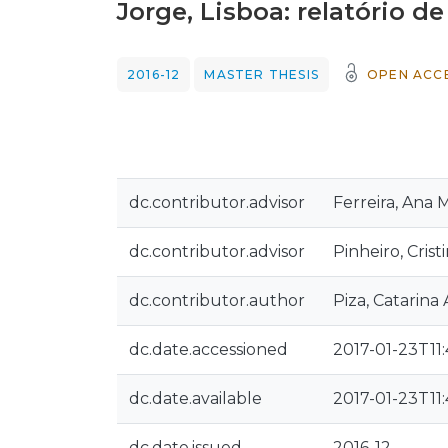
Jorge, Lisboa: relatório d
2016-12
MASTER THESIS
OPEN ACC
dc.contributor.advisor
Ferreira, Ana 
dc.contributor.advisor
Pinheiro, Crist
dc.contributor.author
Piza, Catarina 
dc.date.accessioned
2017-01-23T11
dc.date.available
2017-01-23T11
dc.date.issued
2016-12