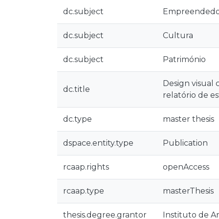
dc.subject
Empreendedor
dc.subject
Cultura
dc.subject
Património
Design visual 
dc.title
relatório de e
dc.type
master thesis
dspace.entity.type
Publication
rcaap.rights
openAccess
rcaap.type
masterThesis
thesis.degree.grantor
Instituto de A