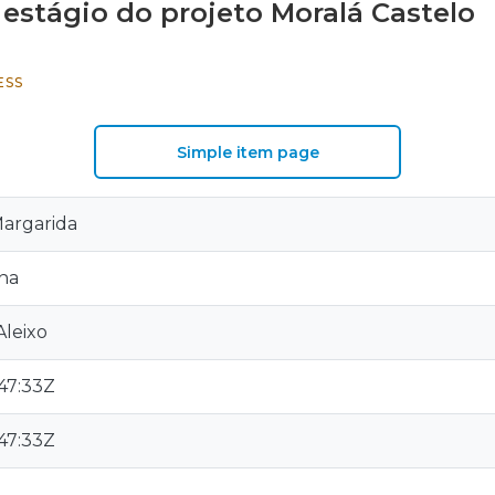
e estágio do projeto Moralá Castelo
ESS
Simple item page
Margarida
ina
Aleixo
:47:33Z
:47:33Z