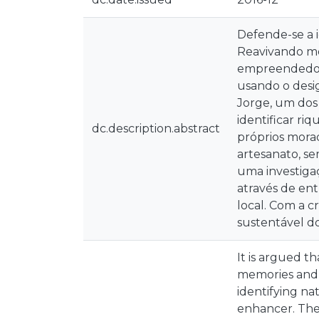
Defende-se a i
Reavivando me
empreendedoris
usando o desi
Jorge, um dos p
identificar ri
dc.description.abstract
próprios morad
artesanato, se
uma investigaç
através de ent
local. Com a 
sustentável do
It is argued t
memories and r
identifying na
enhancer. The 