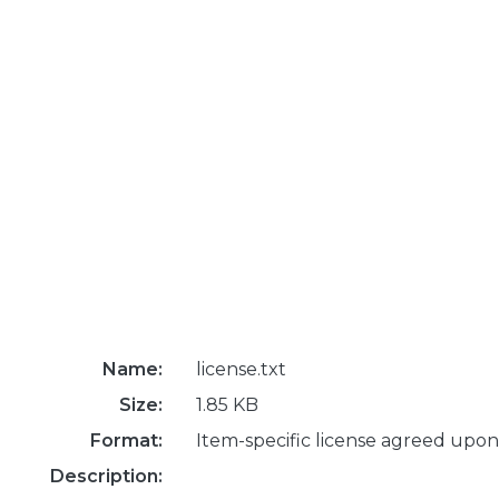
Name:
license.txt
Size:
1.85 KB
Format:
Item-specific license agreed upon
Description: