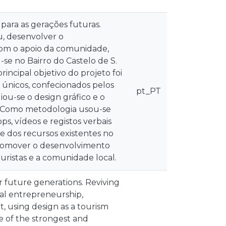
para as gerações futuras.
, desenvolver o
 com o apoio da comunidade,
se no Bairro do Castelo de S.
rincipal objetivo do projeto foi
s únicos, confecionados pelos
pt_PT
ou-se o design gráfico e o
ro. Como metodologia usou-se
s, vídeos e registos verbais
e dos recursos existentes no
 promover o desenvolvimento
uristas e a comunidade local.
r future generations. Reviving
ial entrepreneurship,
, using design as a tourism
e of the strongest and