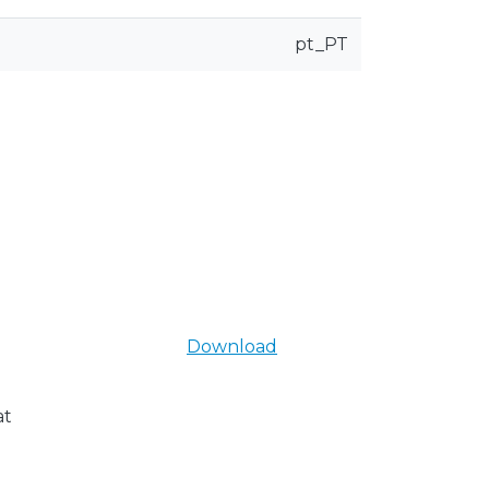
pt_PT
Download
at