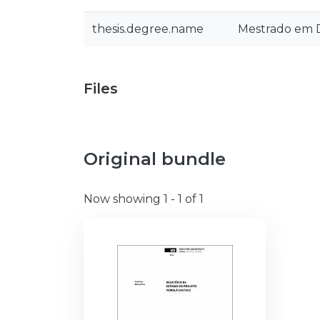
thesis.degree.name
Mestrado em De
Files
Original bundle
Now showing
1 - 1 of 1