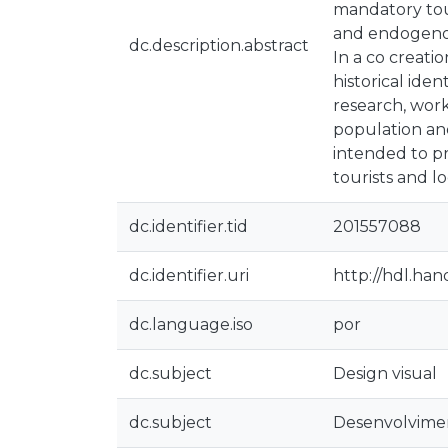
mandatory tour
and endogenou
dc.description.abstract
In a co creati
historical ide
research, work
population and
intended to p
tourists and l
dc.identifier.tid
201557088
dc.identifier.uri
http://hdl.han
dc.language.iso
por
dc.subject
Design visual
dc.subject
Desenvolvime