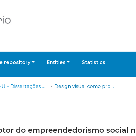
 repository
Entities
Statistics
IADE-U – Dissertações de Mestrado
Design visual como promotor do empreendedorismo social no Bairro do Castelo de S. Jorge, Lisboa: relatório de estágio do projeto Moralá Castelo
tor do empreendedorismo social no 