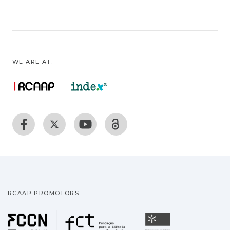
WE ARE AT:
RCAAP PROMOTORS
Fundação para a Ciência
Universidade