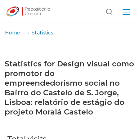
Log
(current)
In
Home
Statistics
Communities
& Collections
Statistics for Design visual como
Browse repository
promotor do
empreendedorismo social no
Entities
Bairro do Castelo de S. Jorge,
Lisboa: relatório de estágio do
projeto Moralá Castelo
Total visits