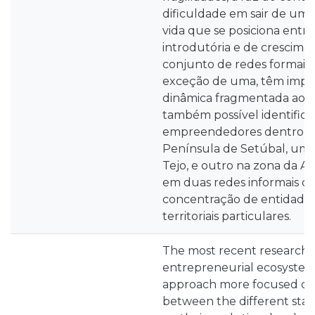
dificuldade em sair de uma 
vida que se posiciona entr
introdutória e de crescime
conjunto de redes formais e
exceção de uma, têm impr
dinâmica fragmentada ao ter
também possível identifica
empreendedores dentro do 
Península de Setúbal, um 
Tejo, e outro na zona da Ar
em duas redes informais com
concentração de entidades
territoriais particulares.
The most recent research w
entrepreneurial ecosystem
approach more focused on
between the different stake