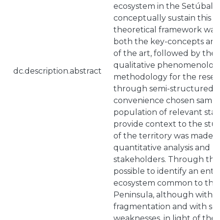
ecosystem in the Setúbal P
conceptually sustain this a
theoretical framework wa
both the key-concepts and
of the art, followed by the 
qualitative phenomenologic
dc.description.abstract
methodology for the rese
through semi-structured i
convenience chosen sampl
population of relevant sta
provide context to the stud
of the territory was made, a
quantitative analysis and 
stakeholders. Through this 
possible to identify an ent
ecosystem common to the
Peninsula, although with a 
fragmentation and with se
weaknesses, in light of the