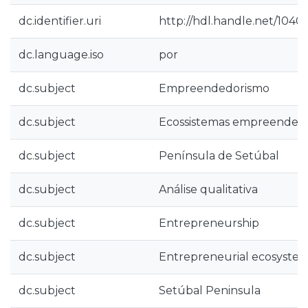
dc.identifier.uri
http://hdl.handle.net/1040
dc.language.iso
por
dc.subject
Empreendedorismo
dc.subject
Ecossistemas empreended
dc.subject
Península de Setúbal
dc.subject
Análise qualitativa
dc.subject
Entrepreneurship
dc.subject
Entrepreneurial ecosyste
dc.subject
Setúbal Peninsula