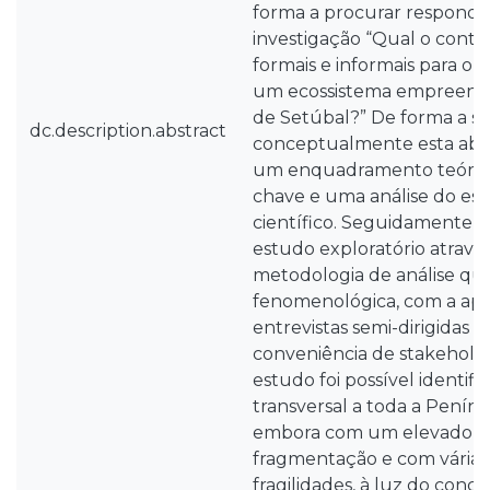
forma a procurar responde
investigação “Qual o contr
formais e informais para o
um ecossistema empreend
de Setúbal?” De forma a s
dc.description.abstract
conceptualmente esta abor
um enquadramento teórico
chave e uma análise do est
científico. Seguidamente f
estudo exploratório atrav
metodologia de análise qual
fenomenológica, com a apl
entrevistas semi-dirigidas 
conveniência de stakeholde
estudo foi possível identif
transversal a toda a Peníns
embora com um elevado ní
fragmentação e com várias
fragilidades, à luz do conce