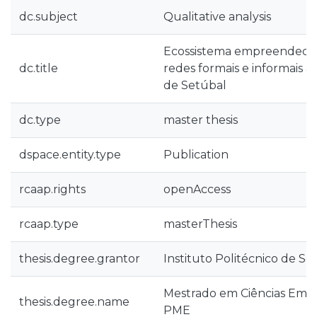
dc.subject
Qualitative analysis
Ecossistema empreendedor
dc.title
redes formais e informais a
de Setúbal
dc.type
master thesis
dspace.entity.type
Publication
rcaap.rights
openAccess
rcaap.type
masterThesis
thesis.degree.grantor
Instituto Politécnico de Se
Mestrado em Ciências Empr
thesis.degree.name
PME