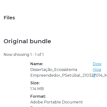
Files
Original bundle
Now showing
1 - 1 of 1
Name:
Dow
Dissertação_Ecossistema
nloa
Empreendedor_PSetúbal_210327014_Mig
d
Size:
1.14 MB
Format:
Adobe Portable Document