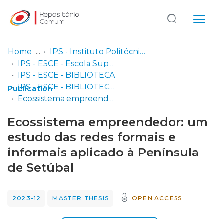
Log
(current)
In
Home
IPS - Instituto Politécnico de Setúbal
IPS - ESCE - Escola Superior de Ciências Empresariais
Communities
IPS - ESCE - BIBLIOTECA
& Collections
IPS - ESCE - BIBLIOTECA - Dissertações de mestrado
Publication
Ecossistema empreendedor: um estudo das redes formais e informais aplicado à Península de Setúbal
Browse repository
Ecossistema empreendedor: um
Entities
estudo das redes formais e
informais aplicado à Península
Statistics
de Setúbal
2023-12
MASTER THESIS
OPEN ACCESS