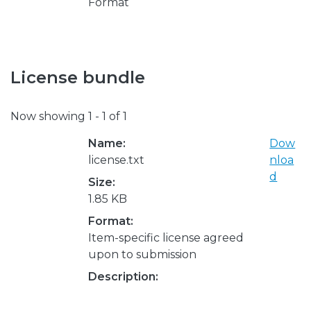
Format
License bundle
Now showing
1 - 1 of 1
Name:
Dow
license.txt
nloa
d
Size:
1.85 KB
Format:
Item-specific license agreed
upon to submission
Description: