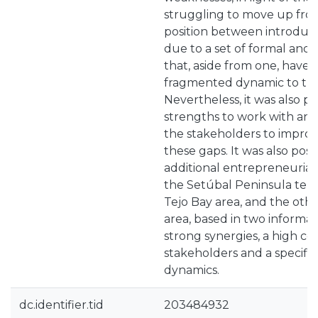
struggling to move up from
position between introduc
due to a set of formal and
that, aside from one, have
fragmented dynamic to the 
Nevertheless, it was also po
strengths to work with and
the stakeholders to improve
these gaps. It was also poss
additional entrepreneurial
the Setúbal Peninsula terri
Tejo Bay area, and the othe
area, based in two informa
strong synergies, a high co
stakeholders and a specific s
dynamics.
dc.identifier.tid
203484932