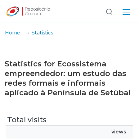
Log
(current)
In
Home
Statistics
Communities
& Collections
Statistics for Ecossistema
Browse repository
empreendedor: um estudo das
redes formais e informais
Entities
aplicado à Península de Setúbal
Total visits
views