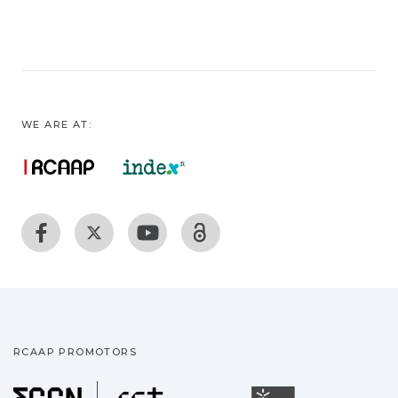
WE ARE AT:
RCAAP PROMOTORS
Fundação para a Ciência
Universidade