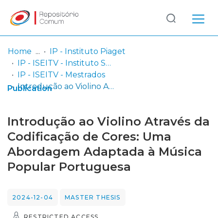
Log
(current)
In
Home
IP - Instituto Piaget
IP - ISEITV - Instituto Superior de Estudos Interculturais e Transdisciplinares de Viseu
Communities
IP - ISEITV - Mestrados
& Collections
Introdução ao Violino Através da Codificação de Cores: Uma Abordagem Adaptada à Música Popular Portuguesa
Publication
Browse repository
Introdução ao Violino Através da
Entities
Codificação de Cores: Uma
Abordagem Adaptada à Música
Statistics
Popular Portuguesa
2024-12-04
MASTER THESIS
RESTRICTED ACCESS