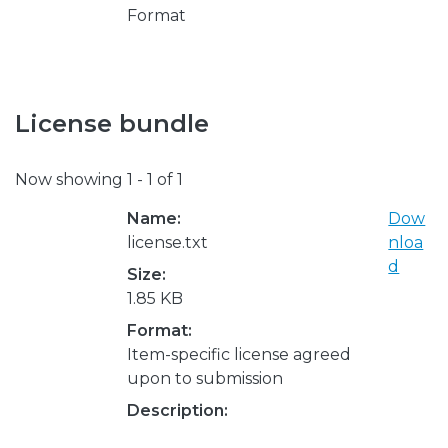
Format
License bundle
Now showing
1 - 1 of 1
Name:
Dow
license.txt
nloa
d
Size:
1.85 KB
Format:
Item-specific license agreed
upon to submission
Description: