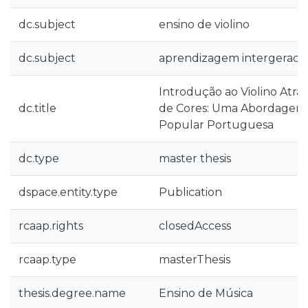
dc.subject
ensino de violino
dc.subject
aprendizagem intergeracio
Introdução ao Violino Atra
dc.title
de Cores: Uma Abordagem 
Popular Portuguesa
dc.type
master thesis
dspace.entity.type
Publication
rcaap.rights
closedAccess
rcaap.type
masterThesis
thesis.degree.name
Ensino de Música