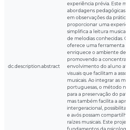
experiência prévia. Este m
abordagens pedagógicas 
em observações da prática 
proporcionar uma experiênc
simplifica a leitura musical
de melodias conhecidas. O 
oferece uma ferramenta di
enriquece o ambiente de 
promovendo a concentraçã
dc.description.abstract
envolvimento do aluno atr
visuais que facilitam a ass
musicais. Ao integrar as mús
portuguesas, o método não
para a preservação do patr
mas também facilita a apr
intergeracional, possibilita
e avós possam compartilhar 
raízes musicais. Este proje
fundamentos da psicologia 