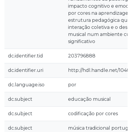
impacto cognitivo e emocio
por cores na aprendizage
estrutura pedagógica que 
interação coletiva e o des
musical num ambiente cu
significativo
dc.identifier.tid
203796888
dc.identifier.uri
http://hdl.handle.net/1040
dc.language.iso
por
dc.subject
educação musical
dc.subject
codificação por cores
dc.subject
música tradicional portug