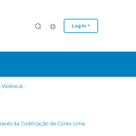
Log In
Introdução ao Violino Através da Codificação de Cores: Uma Abordagem Adaptada à Música Popular Portuguesa
través da Codificação de Cores: Uma