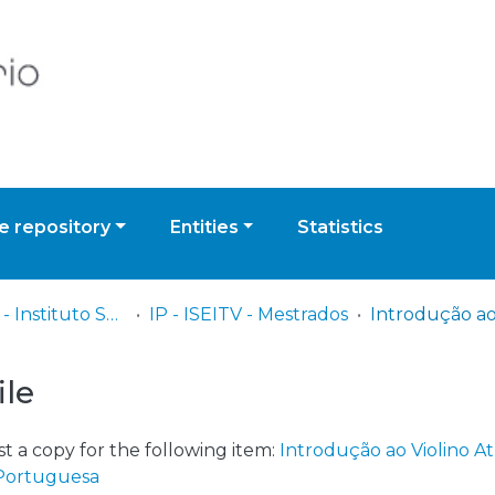
 repository
Entities
Statistics
IP - ISEITV - Instituto Superior de Estudos Interculturais e Transdisciplinares de Viseu
IP - ISEITV - Mestrados
ile
t a copy for the following item:
Introdução ao Violino A
Portuguesa