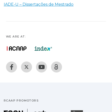
IADE-U – Dissertações de Mestrado
WE ARE AT:
RCAAP PROMOTORS
Fundação para a Ciência