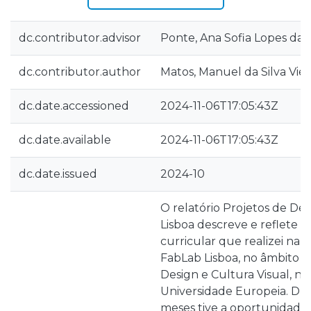
dc.contributor.advisor
Ponte, Ana Sofia Lopes da
dc.contributor.author
Matos, Manuel da Silva Vie
dc.date.accessioned
2024-11-06T17:05:43Z
dc.date.available
2024-11-06T17:05:43Z
dc.date.issued
2024-10
O relatório Projetos de De
Lisboa descreve e reflete s
curricular que realizei na
FabLab Lisboa, no âmbito 
Design e Cultura Visual, no
Universidade Europeia. Du
meses tive a oportunidade 