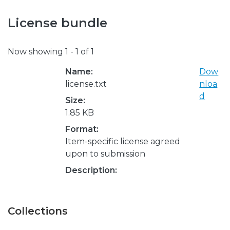
License bundle
Now showing
1 - 1 of 1
Name:
Dow
license.txt
nloa
d
Size:
1.85 KB
Format:
Item-specific license agreed
upon to submission
Description:
Collections