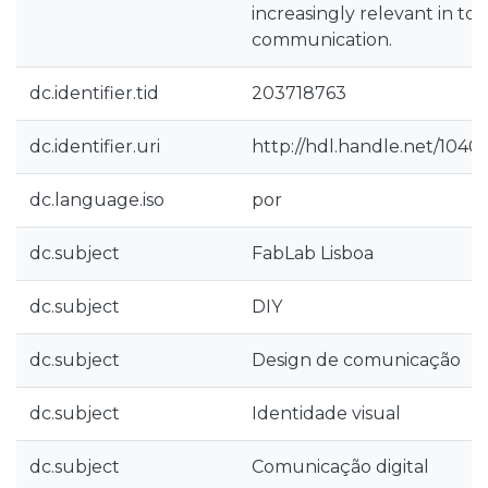
increasingly relevant in tod
communication.
dc.identifier.tid
203718763
dc.identifier.uri
http://hdl.handle.net/1040
dc.language.iso
por
dc.subject
FabLab Lisboa
dc.subject
DIY
dc.subject
Design de comunicação
dc.subject
Identidade visual
dc.subject
Comunicação digital