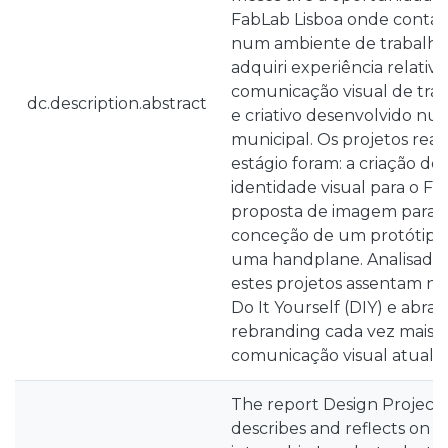
FabLab Lisboa onde contacte
num ambiente de trabalho 
adquiri experiência relativo
comunicação visual de trab
dc.description.abstract
e criativo desenvolvido nu
municipal. Os projetos real
estágio foram: a criação d
identidade visual para o Fa
proposta de imagem para 
conceção de um protótipo
uma handplane. Analisado 
estes projetos assentam no
Do It Yourself (DIY) e abra
rebranding cada vez mais 
comunicação visual atual.
The report Design Projects
describes and reflects on t