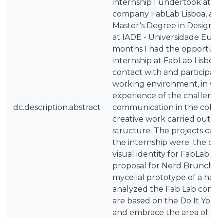
internship I undertook at 
company FabLab Lisboa, as 
Master’s Degree in Design 
at IADE - Universidade Euro
months I had the opportun
internship at FabLab Lisboa
contact with and participat
working environment, in wh
experience of the challenge
dc.description.abstract
communication in the coll
creative work carried out i
structure. The projects ca
the internship were: the cr
visual identity for FabLab L
proposal for Nerd Brunch a
mycelial prototype of a ha
analyzed the Fab Lab conce
are based on the Do It Your
and embrace the area of re