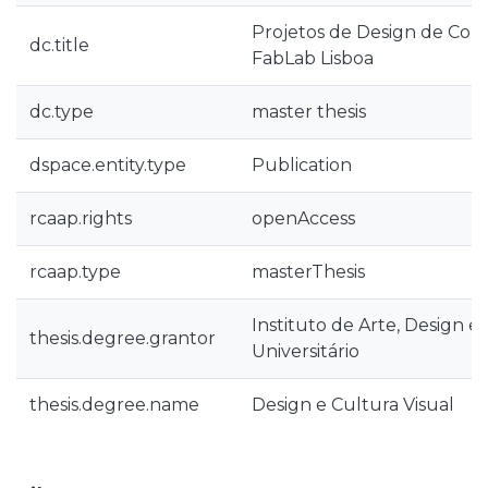
Projetos de Design de Com
dc.title
FabLab Lisboa
dc.type
master thesis
dspace.entity.type
Publication
rcaap.rights
openAccess
rcaap.type
masterThesis
Instituto de Arte, Design e
thesis.degree.grantor
Universitário
thesis.degree.name
Design e Cultura Visual