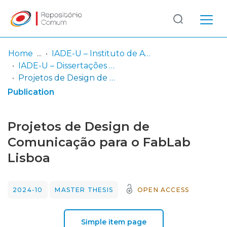
Log
(current)
In
Home
IADE-U – Instituto de Arte, Design e Empresa - Universitário
IADE-U – Dissertações de Mestrado
Communities
Projetos de Design de Comunicação para o FabLab Lisboa
& Collections
Publication
Browse repository
Projetos de Design de
Entities
Comunicação para o FabLab
Lisboa
Statistics
2024-10
MASTER THESIS
OPEN ACCESS
Simple item page