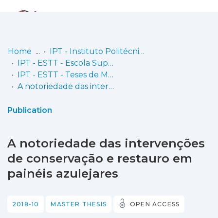
Log
(current)
In
Home
IPT - Instituto Politécnico de Tomar
IPT - ESTT - Escola Superior de Tecnologia de Tomar
Communities
IPT - ESTT - Teses de Mestrado ou Doutoramento
& Collections
A notoriedade das intervenções de conservação e restauro em painéis azulejares
Browse repository
Publication
Entities
A notoriedade das intervenções
Statistics
de conservação e restauro em
painéis azulejares
2018-10
MASTER THESIS
OPEN ACCESS