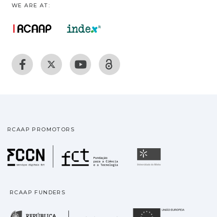
WE ARE AT:
RCAAP PROMOTORS
Fundação para a Ciência
Universidade
RCAAP FUNDERS
República Portuguesa · M
União