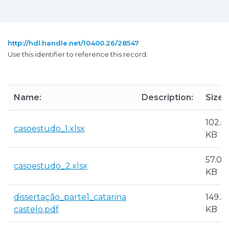
http://hdl.handle.net/10400.26/28547
Use this identifier to reference this record.
Name:
Description:
Size:
102.5
casoestudo_1.xlsx
KB
57.04
casoestudo_2.xlsx
KB
dissertação_parte1_catarina
149.3
castelo.pdf
KB