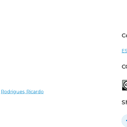
C
ES
C
Rodrigues, Ricardo
S