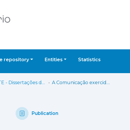
 repository
Entities
Statistics
ESHTE - Dissertações de Mestrado
A Comunicação exercida pelos Travel Influencers no Instagram
Publication