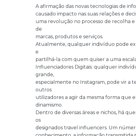
A afirmação das novas tecnologias de in
causado impacto nas suas relações e dec
uma revolução no processo de recolha e 
de
marcas, produtos e serviços.
Atualmente, qualquer indivíduo pode expre
e
partilhá-la com quem quiser a uma escala
Influenciadores Digitais: qualquer indi
grande,
especialmente no Instagram, pode vir a ter
outros
utilizadores a agir da mesma forma que el
dinamismo.
Dentro de diversas áreas e nichos, há qu
os
designados travel influencers. Um númer
conhecimento, a informação transmitida po