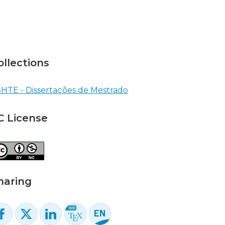
ollections
HTE - Dissertações de Mestrado
C License
haring