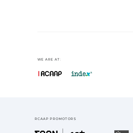
WE ARE AT:
RCAAP PROMOTORS
Fundação pa