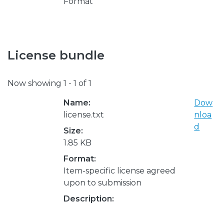
Format
License bundle
Now showing
1 - 1 of 1
Name:
Dow
license.txt
nloa
d
Size:
1.85 KB
Format:
Item-specific license agreed
upon to submission
Description: