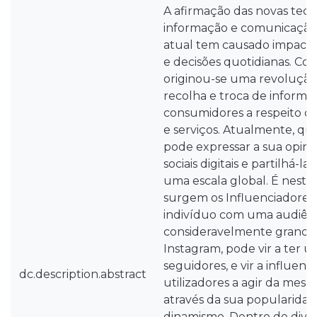
A afirmação das novas tecn
informação e comunicação
atual tem causado impacto
e decisões quotidianas. C
originou-se uma revolução
recolha e troca de informa
consumidores a respeito d
e serviços. Atualmente, qu
pode expressar a sua opini
sociais digitais e partilhá-
uma escala global. É neste
surgem os Influenciadores 
indivíduo com uma audiên
consideravelmente grande
Instagram, pode vir a ter u
seguidores, e vir a influenc
dc.description.abstract
utilizadores a agir da mes
através da sua popularidad
dinamismo. Dentro de divers