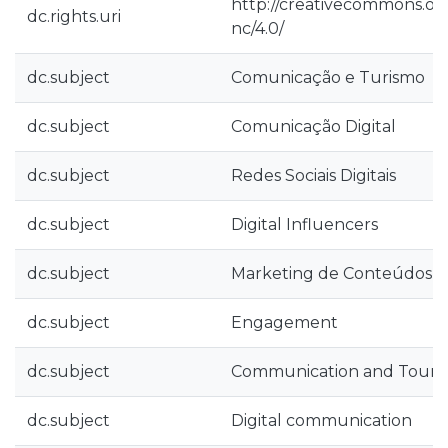
http://creativecommons.org
dc.rights.uri
nc/4.0/
dc.subject
Comunicação e Turismo
dc.subject
Comunicação Digital
dc.subject
Redes Sociais Digitais
dc.subject
Digital Influencers
dc.subject
Marketing de Conteúdos
dc.subject
Engagement
dc.subject
Communication and Touri
dc.subject
Digital communication