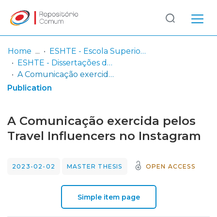
Log
(current)
In
Home
ESHTE - Escola Superior de Hotelaria e Turismo do Estoril
ESHTE - Dissertações de Mestrado
Communities
A Comunicação exercida pelos Travel Influencers no Instagram
& Collections
Publication
Browse repository
A Comunicação exercida pelos
Entities
Travel Influencers no Instagram
Statistics
2023-02-02
MASTER THESIS
OPEN ACCESS
Simple item page