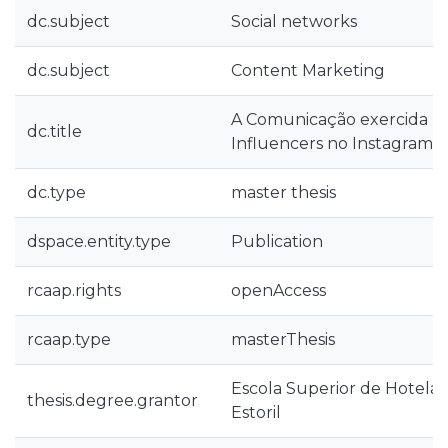
dc.subject
Social networks
dc.subject
Content Marketing
A Comunicação exercida pe
dc.title
Influencers no Instagram
dc.type
master thesis
dspace.entity.type
Publication
rcaap.rights
openAccess
rcaap.type
masterThesis
Escola Superior de Hotelar
thesis.degree.grantor
Estoril