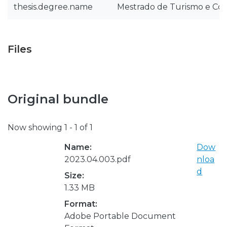
thesis.degree.name
Mestrado de Turismo e Co
Files
Original bundle
Now showing
1 - 1 of 1
Name:
Dow
2023.04.003.pdf
nloa
d
Size:
1.33 MB
Format:
Adobe Portable Document