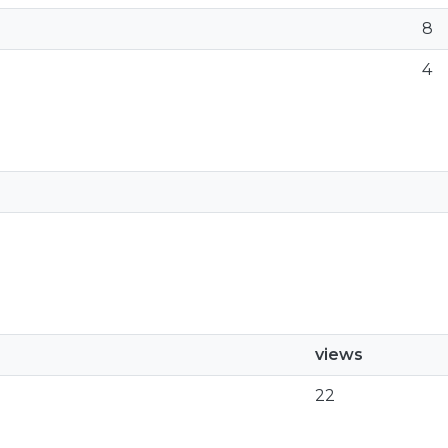
8
4
views
22