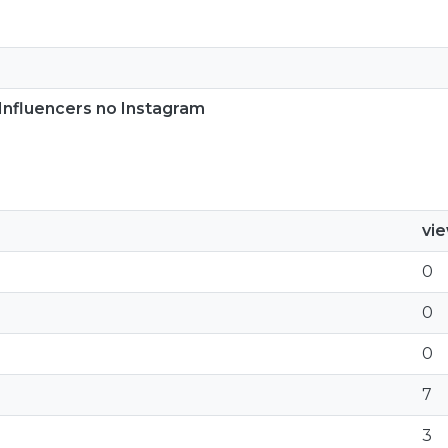
Influencers no Instagram
vi
0
0
0
7
3