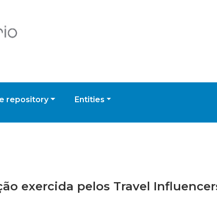
 repository
Entities
ção exercida pelos Travel Influence