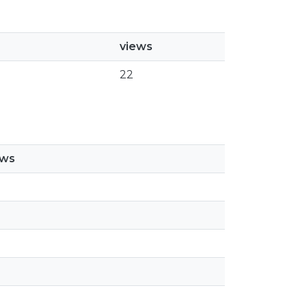
views
22
ews