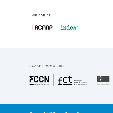
WE ARE AT:
RCAAP PROMOTORS
Fundação pa
U