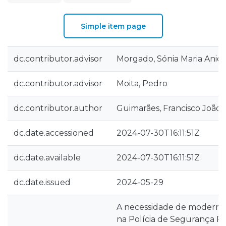
Simple item page
dc.contributor.advisor
Morgado, Sónia Maria Anic
dc.contributor.advisor
Moita, Pedro
dc.contributor.author
Guimarães, Francisco João
dc.date.accessioned
2024-07-30T16:11:51Z
dc.date.available
2024-07-30T16:11:51Z
dc.date.issued
2024-05-29
A necessidade de moderniz
na Polícia de Segurança Pú