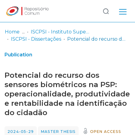
Log
(current)
In
Home
ISCPSI - Instituto Superior de Ciências Policiais e Segurança Interna
ISCPSI - Dissertações
Potencial do recurso dos sensores biométricos na PSP: operacionalidade, produtividade e rentabilidade na identificação do cidadão
Communities
& Collections
Publication
Browse repository
Potencial do recurso dos
Entities
sensores biométricos na PSP:
operacionalidade, produtividade
Statistics
e rentabilidade na identificação
do cidadão
2024-05-29
MASTER THESIS
OPEN ACCESS