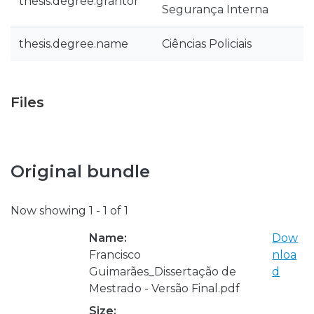
thesis.degree.grantor
Segurança Interna
thesis.degree.name
Ciências Policiais
Files
Original bundle
Now showing
1 - 1 of 1
Name:
Dow
Francisco
nloa
Guimarães_Dissertação de
d
Mestrado - Versão Final.pdf
Size: