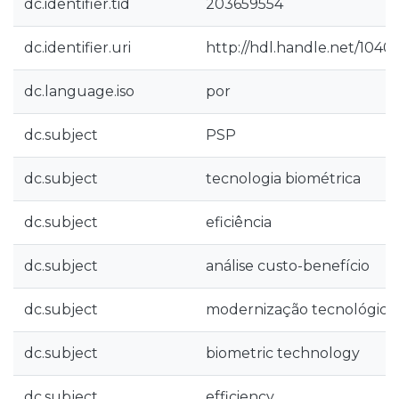
dc.identifier.tid
203659554
dc.identifier.uri
http://hdl.handle.net/1040
dc.language.iso
por
dc.subject
PSP
dc.subject
tecnologia biométrica
dc.subject
eficiência
dc.subject
análise custo-benefício
dc.subject
modernização tecnológica
dc.subject
biometric technology
dc.subject
efficiency