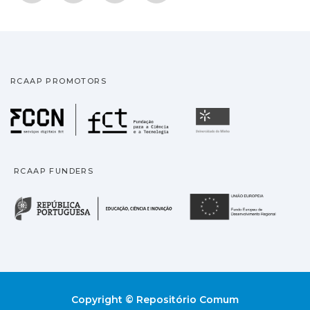
RCAAP PROMOTORS
Fundação para a Ciência
Universidade
RCAAP FUNDERS
República Portuguesa · M
União
Copyright © Repositório Comum