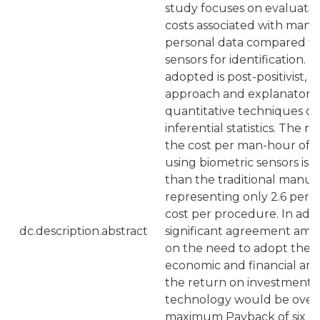
study focuses on evaluatin
costs associated with manual
personal data compared to
sensors for identification
adopted is post-positivist, 
approach and explanatory
quantitative techniques of
inferential statistics. The r
the cost per man-hour of a 
using biometric sensors is 
than the traditional manu
representing only 2.6 per 
cost per procedure. In addit
dc.description.abstract
significant agreement amon
on the need to adopt these
economic and financial ana
the return on investment i
technology would be over 
maximum Payback of six m