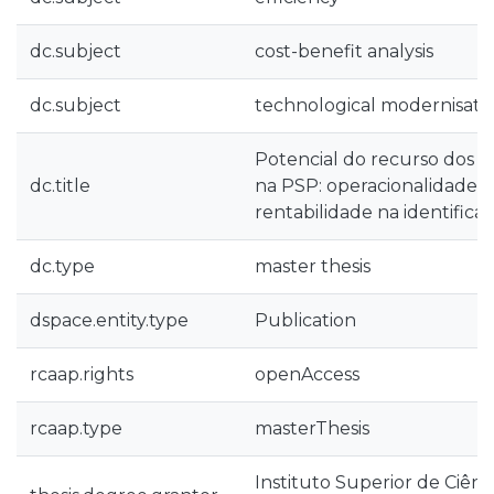
dc.subject
cost-benefit analysis
dc.subject
technological modernisati
Potencial do recurso dos s
dc.title
na PSP: operacionalidade, 
rentabilidade na identifica
dc.type
master thesis
dspace.entity.type
Publication
rcaap.rights
openAccess
rcaap.type
masterThesis
Instituto Superior de Ciência