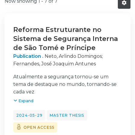
Now showing
1 - 7 of 7
Reforma Estruturante no
Sistema de Segurança Interna
de São Tomé e Príncipe
Publication .
Neto, Arlindo Domingos
;
Fernandes, José Joaquim Antunes
Atualmente a segurança tornou-se um
tema de destaque no mundo, tornando-se
cada vez
mais uma das grandes preocupações dos
Expand
Estados. São hoje inúmeras as ameaças aos
Estados, surgindo a cada momento, novas e
2024-05-29
MASTER THESIS
desafiantes, quer do ponto de vista interno
OPEN ACCESS
quer do ponto de vista externo. Estas