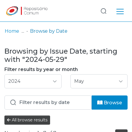
Log
(current)
In
Home
Browse by Date
Communities
Browsing by Issue Date, starting
& Collections
with "2024-05-29"
Browse repository
Filter results by year or month
Entities
Browse
All browse results