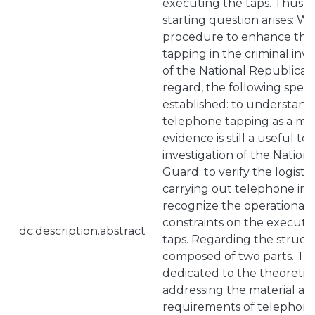
executing the taps. Thus, 
starting question arises: Wh
procedure to enhance the
tapping in the criminal inv
of the National Republican
regard, the following speci
established: to understan
telephone tapping as a mea
evidence is still a useful to
investigation of the Nation
Guard; to verify the logistic
carrying out telephone int
recognize the operational i
constraints on the executi
dc.description.abstract
taps. Regarding the structur
composed of two parts. The f
dedicated to the theoretic
addressing the material a
requirements of telephone