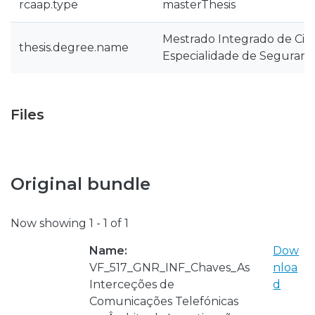
rcaap.type
masterThesis
Mestrado Integrado de Ciênc
thesis.degree.name
Especialidade de Seguranç
Files
Original bundle
Now showing
1 - 1 of 1
Name:
Dow
VF_517_GNR_INF_Chaves_As
nloa
Interceções de
d
Comunicações Telefónicas