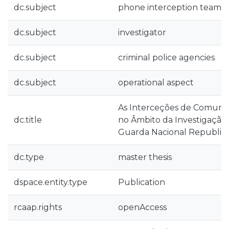
dc.subject
phone interception teams
dc.subject
investigator
dc.subject
criminal police agencies
dc.subject
operational aspect
As Interceções de Comunic
dc.title
no Âmbito da Investigação 
Guarda Nacional Republic
dc.type
master thesis
dspace.entity.type
Publication
rcaap.rights
openAccess