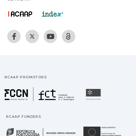
RCAAP PROMOTORS
Fundação para a Ciência
Universidade
RCAAP FUNDERS
República Portuguesa · M
União