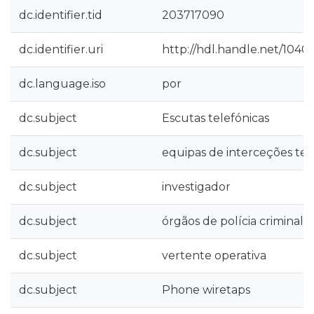
dc.identifier.tid
203717090
dc.identifier.uri
http://hdl.handle.net/1040
dc.language.iso
por
dc.subject
Escutas telefónicas
dc.subject
equipas de interceções tel
dc.subject
investigador
dc.subject
órgãos de polícia criminal
dc.subject
vertente operativa
dc.subject
Phone wiretaps