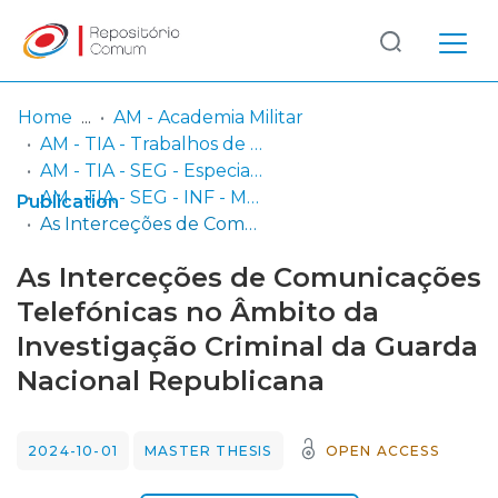
Log
(current)
In
Home
AM - Academia Militar
AM - TIA - Trabalhos de Investigação Aplicada
Communities
AM - TIA - SEG - Especialidade de Segurança (GNR)
& Collections
AM - TIA - SEG - INF - M - Mestrado em Ciências Militares na Especialidade de Segurança em Infantaria (GNR)
Publication
As Interceções de Comunicações Telefónicas no Âmbito da Investigação Criminal da Guarda Nacional Republicana
Browse repository
As Interceções de Comunicações
Entities
Telefónicas no Âmbito da
Investigação Criminal da Guarda
Statistics
Nacional Republicana
2024-10-01
MASTER THESIS
OPEN ACCESS