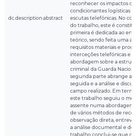
reconhecer os impactos ope
condicionantes logísticas p
dc.description.abstract
escutas telefónicas. No co
do trabalho, este é constitu
primeira é dedicada ao e
teórico, sendo feita uma 
requisitos materiais e proc
interceções telefónicas e 
abordagem sobre a estrutu
criminal da Guarda Naciona
segunda parte abrange a 
seguida e a análise e discu
campo realizado. Em termo
este trabalho seguiu o mét
assente numa abordagem qu
de vários métodos de recol
observação direta, entrevis
a análise documental e de
trabalho conclui-se que o