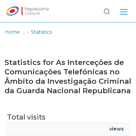
Log
(current)
In
Home
Statistics
Communities
& Collections
Statistics for As Interceções de
Browse repository
Comunicações Telefónicas no
Âmbito da Investigação Criminal
Entities
da Guarda Nacional Republicana
Total visits
views