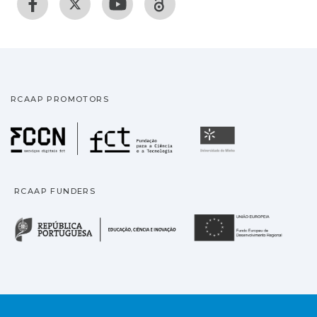
RCAAP PROMOTORS
Fundação para a Ciência
Universidade
RCAAP FUNDERS
República Portuguesa · M
União