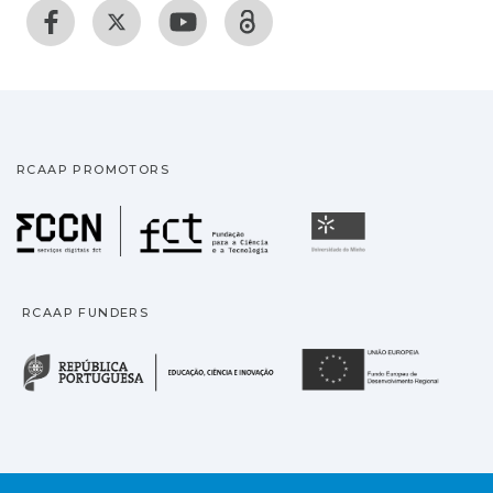
RCAAP PROMOTORS
Fundação para a Ciência
Universidade
RCAAP FUNDERS
República Portuguesa · M
União