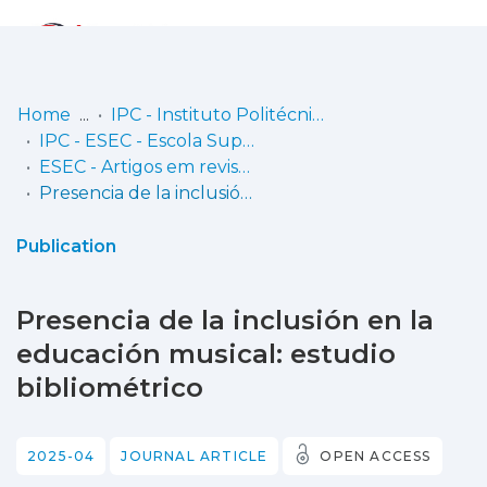
Log
(current)
In
Home
IPC - Instituto Politécnico de Coimbra
IPC - ESEC - Escola Superior de Educação de Coimbra
Communities
ESEC - Artigos em revistas
& Collections
Presencia de la inclusión en la educación musical: estudio bibliométrico
Browse repository
Publication
Entities
Presencia de la inclusión en la
Statistics
educación musical: estudio
bibliométrico
2025-04
JOURNAL ARTICLE
OPEN ACCESS