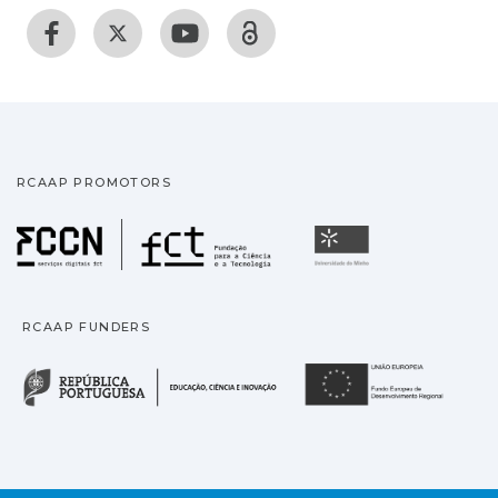
RCAAP PROMOTORS
Fundação para a Ciência
Universidade
RCAAP FUNDERS
República Portuguesa · M
União