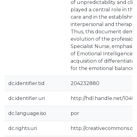
of unpredictability and clini
played a central role in th
care and in the establishme
interpersonal and therapeut
Thus, this document demo
evolution of the professiona
Specialist Nurse, emphasiz
of Emotional Intelligence as
acquisition of differentia
for the emotional balance o
dc.identifier.tid
204232880
dc.identifier.uri
http://hdl.handle.net/1040
dc.language.iso
por
dc.rights.uri
http://creativecommons.org