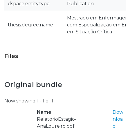
dspace.entity.type
Publication
Mestrado em Enfermagem 
thesis.degree.name
com Especialização em En
em Situação Crítica
Files
Original bundle
Now showing
1 - 1 of 1
Name:
Dow
RelatorioEstagio-
nloa
AnaLoureiro.pdf
d