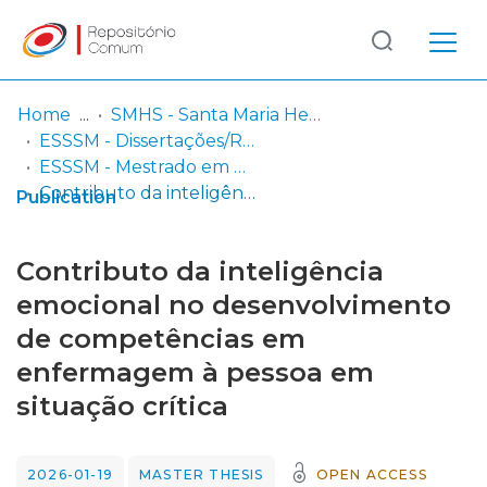
Log
(current)
In
Home
SMHS - Santa Maria Health School
ESSSM - Dissertações/Relatórios/Projetos de Mestrado
Communities
ESSSM - Mestrado em Enfermagem Médico-Cirúrgica
& Collections
Contributo da inteligência emocional no desenvolvimento de competências em enfermagem à pessoa em situação crítica
Publication
Browse repository
Contributo da inteligência
Entities
emocional no desenvolvimento
de competências em
Statistics
enfermagem à pessoa em
situação crítica
2026-01-19
MASTER THESIS
OPEN ACCESS