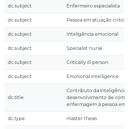
dc.subject
Enfermeiro especialista
dc.subject
Pessoa em situação crítica
dc.subject
Inteligência emocional
dc.subject
Specialist nurse
dc.subject
Critically ill person
dc.subject
Emotional intelligence
Contributo da inteligência
dc.title
desenvolvimento de comp
enfermagem à pessoa em si
dc.type
master thesis