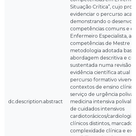
Situação Crítica”, cujo pro
evidenciar o percurso acad
demonstrando o desenvolv
competências comuns e esp
Enfermeiro Especialista, a
competências de Mestre ad
metodologia adotada bas
abordagem descritiva e críti
sustentada numa revisão bi
evidência científica atual
percurso formativo vivenci
contextos de ensino clínic
serviço de urgência poliva
dc.description.abstract
medicina intensiva polival
de cuidados intensivos
cardiotorácicos/cardiologia
clínicos distintos, marcado
complexidade clínica e exi