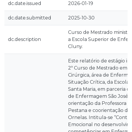
dc.date.issued
2026-01-19
dc.date.submitted
2025-10-30
Curso de Mestrado ministr
dc.description
a Escola Superior de Enfe
Cluny.
Este relatório de estágio i
2º Curso de Mestrado em
Cirúrgica, área de Enferm
Situação Crítica, da Escol
Santa Maria, em parceria c
de Enfermagem São José de
orientação da Professora D
Pestana e coorientação da P
Ornelas. Intitula-se “Contr
Emocional no desenvolvim
competências em Enferma