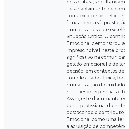
possibilitara, simultaneame
desenvolvimento de compe
comunicacionais, relacionai
fundamentais à prestação 
humanizados e de excelênc
Situação Crítica. O contrib
Emocional demonstrou ser
imprescindível neste proce
significativo na comunicaçã
gestão emocional e de stre
decisão, em contextos de im
complexidade clínica, bem
humanização do cuidado e
relações interpessoais e ter
Assim, este documento evi
perfil profissional do Enfer
destacando o contributo da
Emocional como uma ferra
a aquisição de competência