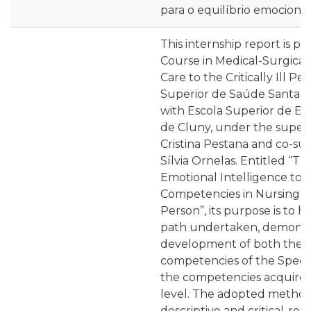
para o equilíbrio emocional 
This internship report is pa
Course in Medical-Surgical
Care to the Critically Ill Pe
Superior de Saúde Santa Ma
with Escola Superior de E
de Cluny, under the superv
Cristina Pestana and co-sup
Sílvia Ornelas. Entitled “T
Emotional Intelligence to
Competencies in Nursing Care
Person”, its purpose is to 
path undertaken, demonst
development of both the 
competencies of the Special
the competencies acquired
level. The adopted method
descriptive and critical-ref