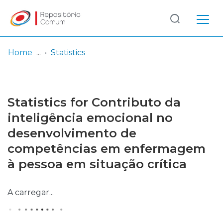
Log
(current)
In
Home
Statistics
Communities
& Collections
Statistics for Contributo da
Browse repository
inteligência emocional no
desenvolvimento de
Entities
competências em enfermagem
à pessoa em situação crítica
A carregar...