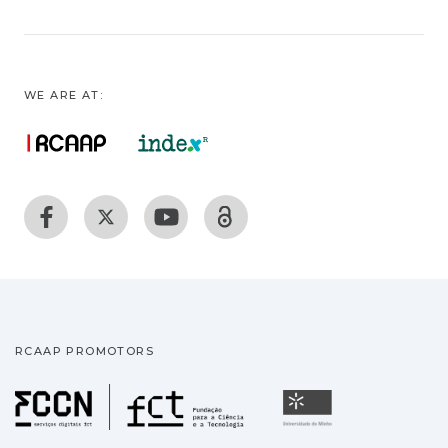
WE ARE AT:
RCAAP PROMOTORS
Fundação para a Ciência
Universidade