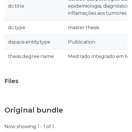
dc.title
epidemiologia, diagnóstico 
inflamações aos tumores
dc.type
master thesis
dspace.entity.type
Publication
thesis.degree.name
Mestrado Integrado em Med
Files
Original bundle
Now showing
1 - 1 of 1