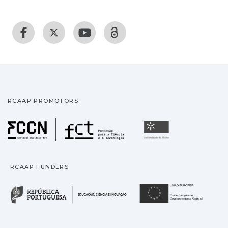
RCAAP PROMOTORS
Fundação para a Ciência
Universidade
RCAAP FUNDERS
República Portuguesa · M
União