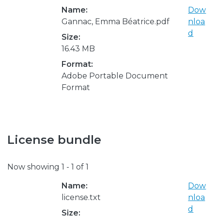
Name:
Dow
Gannac, Emma Béatrice.pdf
nloa
d
Size:
16.43 MB
Format:
Adobe Portable Document
Format
License bundle
Now showing
1 - 1 of 1
Name:
Dow
license.txt
nloa
d
Size: