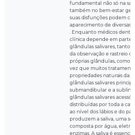
fundamental não só na sau
também no bem-estar geral
suas disfunções podem cont
aparecimento de diversas p
. Enquanto médicos dentista
clínica depende em parte 
glândulas salivares, tanto 
da observação e rastreio de
próprias glândulas, como 
vez que muitos tratamento
propriedades naturais da sa
glândulas salivares principai
submandibular e a sublingu
glândulas salivares acessór
distribuídas por toda a cav
ao nível dos lábios e do pal
produzem a saliva, uma s
composta por água, eletróli
enzimas. A saliva é essencia