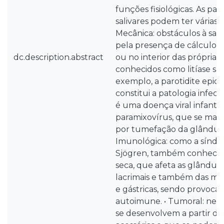
funções fisiológicas. As pa
salivares podem ter várias o
Mecânica: obstáculos à saíd
pela presença de cálculos 
dc.description.abstract
ou no interior das próprias
conhecidos como litíase saliv
exemplo, a parotidite epidé
constitui a patologia infecci
é uma doença viral infanti
paramixovírus, que se mani
por tumefação da glândula 
Imunológica: como a sínd
Sjögren, também conheci
seca, que afeta as glândulas
lacrimais e também das muc
e gástricas, sendo provoc
autoimune. • Tumoral: neop
se desenvolvem a partir das