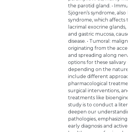
the parotid gland. • Immuno
Sjögren’s syndrome, also k
syndrome, which affects th
lacrimal exocrine glands, as 
and gastric mucosa, caus
disease. • Tumoral: malign
originating from the access
and spreading along nerve 
options for these salivary g
depending on the nature o
include different approach
pharmacological treatments
surgical interventions, and
treatments like bioengineer
study is to conduct a litera
deepen our understanding 
pathologies, emphasizing 
early diagnosis and active 