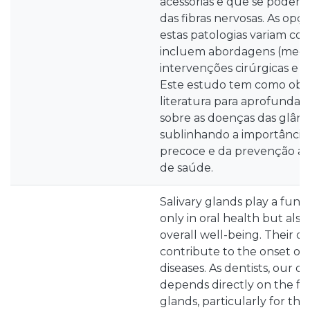
acessórias e que se podem
das fibras nervosas. As opç
estas patologias variam con
incluem abordagens (medic
intervenções cirúrgicas e te
Este estudo tem como obje
literatura para aprofunda
sobre as doenças das glându
sublinhando a importância 
precoce e da prevenção ativ
de saúde.
Salivary glands play a fun
only in oral health but also 
overall well-being. Their d
contribute to the onset of v
diseases. As dentists, our cli
depends directly on the fun
glands, particularly for the