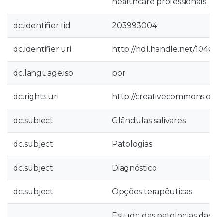
healthcare professionals.
dc.identifier.tid
203993004
dc.identifier.uri
http://hdl.handle.net/1040
dc.language.iso
por
dc.rights.uri
http://creativecommons.org
dc.subject
Glândulas salivares
dc.subject
Patologias
dc.subject
Diagnóstico
dc.subject
Opções terapêuticas
Estudo das patologias das g