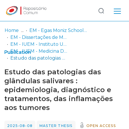
Log
(current)
In
Home
EM - Egas Moniz School of Health & Science
EM - Dissertações de Mestrado
Communities
EM - IUEM - Instituto Universitário Egas Moniz
& Collections
EM - IUEM - Medicina Dentária
Publication
Estudo das patologias das glândulas salivares : epidemiologia, diagnóstico e tratamentos, das inflamações aos tumores
Browse repository
Estudo das patologias das
Entities
glândulas salivares :
epidemiologia, diagnóstico e
Statistics
tratamentos, das inflamações
aos tumores
2025-08-08
MASTER THESIS
OPEN ACCESS