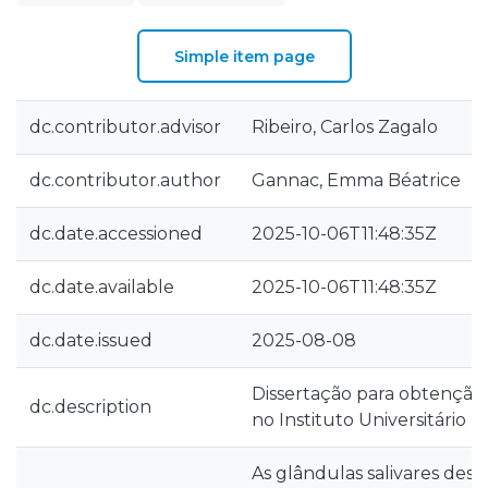
Simple item page
dc.contributor.advisor
Ribeiro, Carlos Zagalo
dc.contributor.author
Gannac, Emma Béatrice
dc.date.accessioned
2025-10-06T11:48:35Z
dc.date.available
2025-10-06T11:48:35Z
dc.date.issued
2025-08-08
Dissertação para obtenção
dc.description
no Instituto Universitário 
As glândulas salivares d