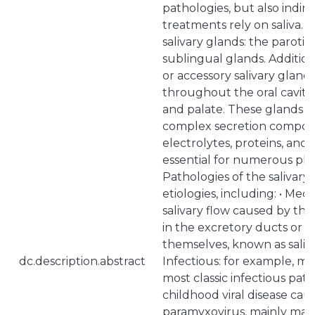
pathologies, but also indire
treatments rely on saliva. 
salivary glands: the paroti
sublingual glands. Addition
or accessory salivary gland
throughout the oral cavity, 
and palate. These glands pr
complex secretion compose
electrolytes, proteins, and 
essential for numerous phys
Pathologies of the salivary
etiologies, including: • Mec
salivary flow caused by the
in the excretory ducts or w
themselves, known as salivary
dc.description.abstract
Infectious: for example, m
most classic infectious patho
childhood viral disease cau
paramyxovirus, mainly manif