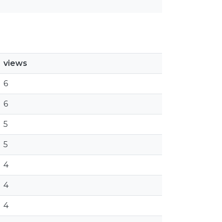
views
6
6
5
5
4
4
4