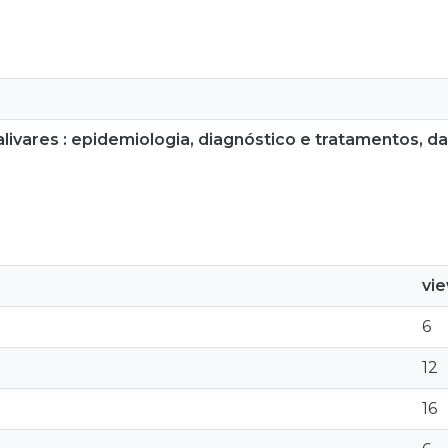
alivares : epidemiologia, diagnóstico e tratamentos, d
vi
6
12
16