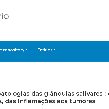
 repository
Entities
patologias das glândulas salivares :
s, das inflamações aos tumores