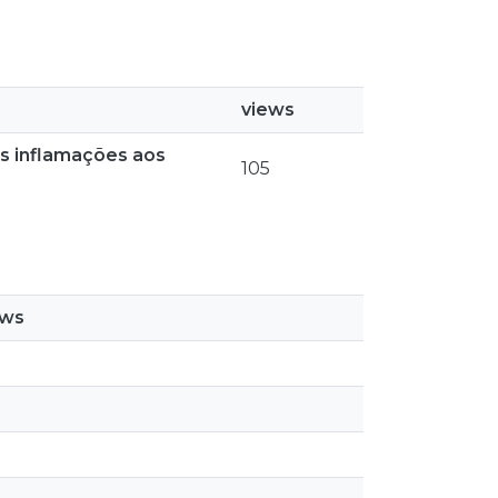
views
as inflamações aos
105
ews