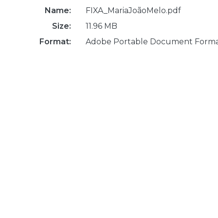
Name:
FIXA_MariaJoãoMelo.pdf
Size:
11.96 MB
Format:
Adobe Portable Document Form