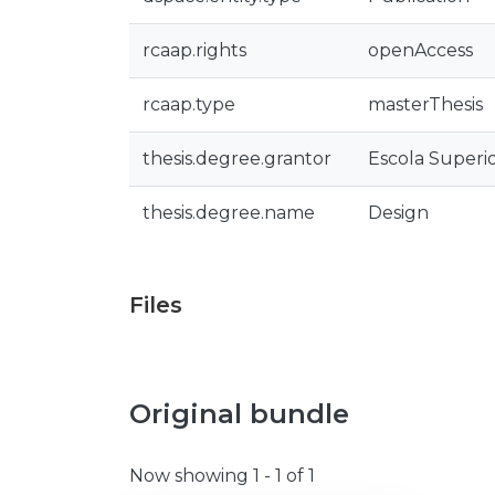
rcaap.rights
openAccess
rcaap.type
masterThesis
thesis.degree.grantor
Escola Superio
thesis.degree.name
Design
Files
Original bundle
Now showing
1 - 1 of 1