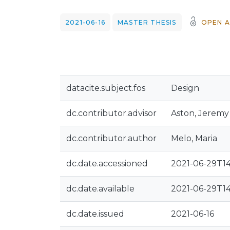
2021-06-16
MASTER THESIS
OPEN A
datacite.subject.fos
Design
dc.contributor.advisor
Aston, Jeremy
dc.contributor.author
Melo, Maria
dc.date.accessioned
2021-06-29T14
dc.date.available
2021-06-29T14
dc.date.issued
2021-06-16