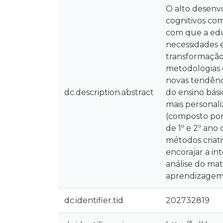
O alto desenvo
cognitivos co
com que a ed
necessidades 
transformação
metodologias 
novas tendênc
dc.description.abstract
do ensino bási
mais personali
(composto por 
de 1º e 2º ano
métodos criati
encorajar a in
análise do ma
aprendizagem 
dc.identifier.tid
202732819