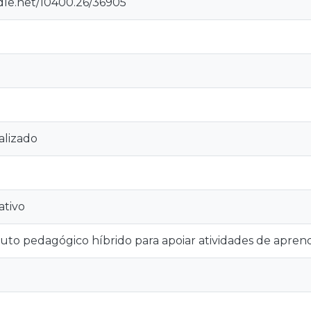
ndle.net/10400.26/36905
alizado
ativo
uto pedagógico híbrido para apoiar atividades de aprend