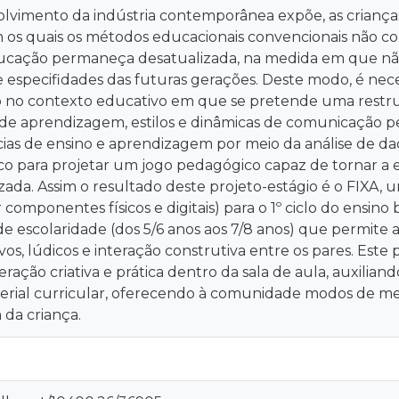
lvimento da indústria contemporânea expõe, as crianças 
m os quais os métodos educacionais convencionais não 
ucação permaneça desatualizada, na medida em que nã
e especifidades das futuras gerações. Deste modo, é nec
 no contexto educativo em que se pretende uma restru
de aprendizagem, estilos e dinâmicas de comunicação p
ias de ensino e aprendizagem por meio da análise de da
co para projetar um jogo pedagógico capaz de tornar a 
zada. Assim o resultado deste projeto-estágio é o FIXA
componentes físicos e digitais) para o 1º ciclo do ensino 
 de escolaridade (dos 5/6 anos aos 7/8 anos) que permite
vos, lúdicos e interação construtiva entre os pares. Est
teração criativa e prática dentro da sala de aula, auxilian
terial curricular, oferecendo à comunidade modos de me
da criança.