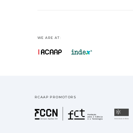
WE ARE AT:
RCAAP PROMOTORS
Fundação pa
U