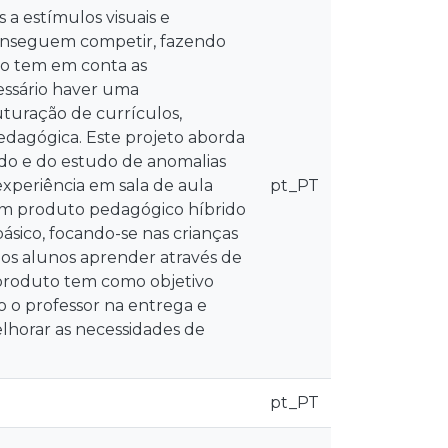
a estímulos visuais e
conseguem competir, fazendo
o tem em conta as
essário haver uma
turação de currículos,
edagógica. Este projeto aborda
do e do estudo de anomalias
experiência em sala de aula
pt_PT
, um produto pedagógico híbrido
básico, focando-se nas crianças
 aos alunos aprender através de
e produto tem como objetivo
do o professor na entrega e
lhorar as necessidades de
pt_PT