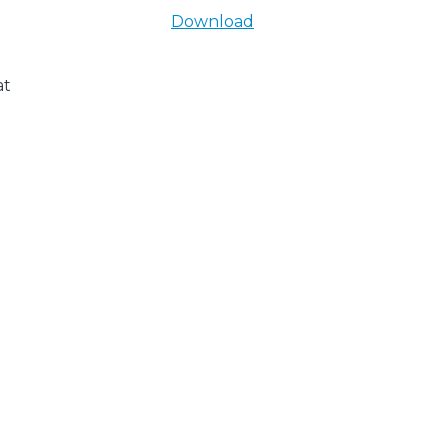
Download
at