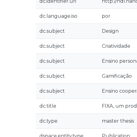
dc.identifier.uri
http://hdl.ha
dc.language.iso
por
dc.subject
Design
dc.subject
Criatividade
dc.subject
Ensino person
dc.subject
Gamificação
dc.subject
Ensino cooper
dc.title
FIXA, um prod
dc.type
master thesis
dspace.entity.type
Publication