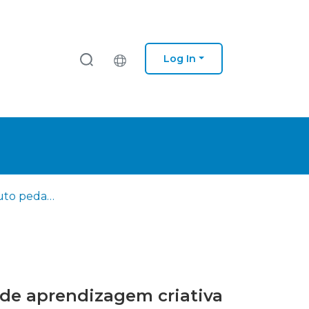
Log In
FIXA, um produto pedagógico híbrido para apoiar atividades de aprendizagem criativa
 de aprendizagem criativa