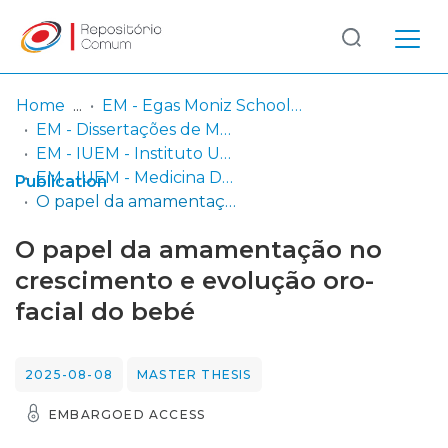
Log
(current)
In
Home
EM - Egas Moniz School of Health & Science
EM - Dissertações de Mestrado
Communities
EM - IUEM - Instituto Universitário Egas Moniz
& Collections
EM - IUEM - Medicina Dentária
Publication
O papel da amamentação no crescimento e evolução oro-facial do bebé
Browse repository
O papel da amamentação no
Entities
crescimento e evolução oro-
facial do bebé
Statistics
2025-08-08
MASTER THESIS
EMBARGOED ACCESS