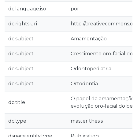
dc.language.iso
por
dc.rights.uri
http://creativecommons.org
dc.subject
Amamentação
dc.subject
Crescimento oro-facial do 
dc.subject
Odontopediatria
dc.subject
Ortodontia
O papel da amamentação n
dc.title
evolução oro-facial do beb
dc.type
master thesis
dspace.entity.type
Publication