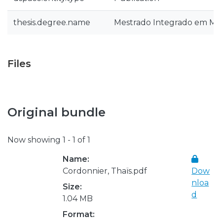
thesis.degree.name
Mestrado Integrado em Med
Files
Original bundle
Now showing
1 - 1 of 1
Name:
Cordonnier, Thaïs.pdf
Dow
nloa
Size:
d
1.04 MB
Format: