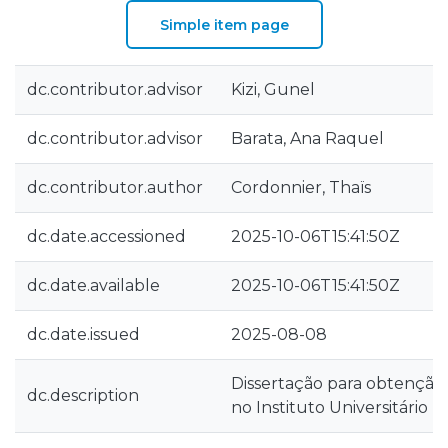
Simple item page
dc.contributor.advisor
Kizi, Gunel
dc.contributor.advisor
Barata, Ana Raquel
dc.contributor.author
Cordonnier, Thaïs
dc.date.accessioned
2025-10-06T15:41:50Z
dc.date.available
2025-10-06T15:41:50Z
dc.date.issued
2025-08-08
Dissertação para obtenção
dc.description
no Instituto Universitário 