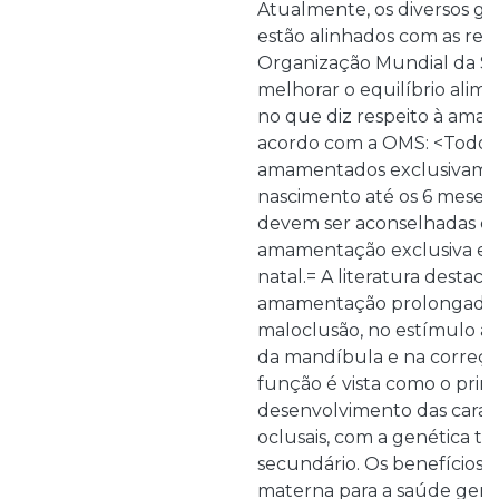
Atualmente, os diversos g
estão alinhados com as r
Organização Mundial da S
melhorar o equilíbrio alim
no que diz respeito à amam
acordo com a OMS: <Todos
amamentados exclusivame
nascimento até os 6 meses 
devem ser aconselhadas e 
amamentação exclusiva em
natal.= A literatura destaca
amamentação prolongada 
maloclusão, no estímulo ao
da mandíbula e na correçã
função é vista como o princ
desenvolvimento das caracte
oclusais, com a genética 
secundário. Os benefícios
materna para a saúde gera