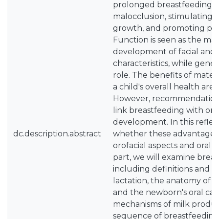
prolonged breastfeeding i
malocclusion, stimulating 
growth, and promoting pro
Function is seen as the mai
development of facial and 
characteristics, while gene
role. The benefits of mater
a child's overall health are
However, recommendations o
link breastfeeding with ora
development. In this reflec
dc.description.abstract
whether these advantages 
orofacial aspects and oral he
part, we will examine breas
including definitions and t
lactation, the anatomy of
and the newborn's oral cavit
mechanisms of milk produc
sequence of breastfeeding.