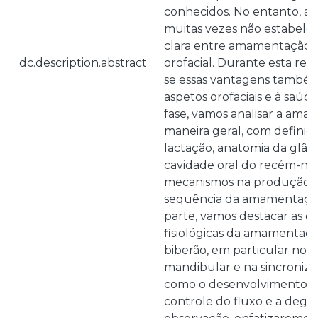
conhecidos. No entanto, a
muitas vezes não estabel
clara entre amamentação, 
dc.description.abstract
orofacial. Durante esta re
se essas vantagens també
aspetos orofaciais e à saúd
fase, vamos analisar a am
maneira geral, com definiçõe
lactação, anatomia da glâ
cavidade oral do recém-nas
mecanismos na produção de
sequência da amamentaçã
parte, vamos destacar as 
fisiológicas da amamenta
biberão, em particular no 
mandibular e na sincroniza
como o desenvolvimento da 
controle do fluxo e a degl