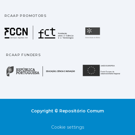
RCAAP PROMOTORS
Fundação para a Ciência
Universidade
RCAAP FUNDERS
República Portuguesa · M
União
Copyright © Repositório Comum
Cookie settings