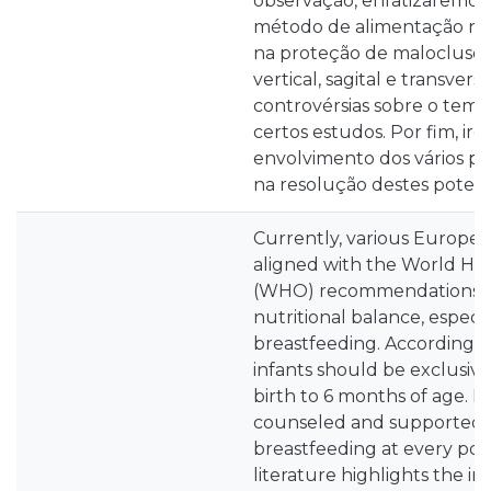
observação, enfatizaremos
método de alimentação no
na proteção de maloclusõe
vertical, sagital e transvers
controvérsias sobre o tema
certos estudos. Por fim, ire
envolvimento dos vários pro
na resolução destes potenc
Currently, various Europe
aligned with the World He
(WHO) recommendations t
nutritional balance, especi
breastfeeding. According t
infants should be exclusiv
birth to 6 months of age. 
counseled and supported f
breastfeeding at every pos
literature highlights the i