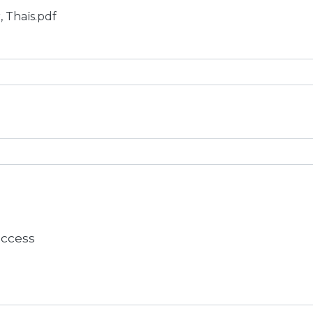
, Thaïs.pdf
 access