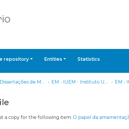
 repository
Entities
Statistics
EM - Dissertações de Mestrado
EM - IUEM - Instituto Universitário Egas Moniz
ile
t a copy for the following item:
O papel da amamentação