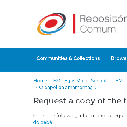
Communities & Collections
Browse
Home
EM - Egas Moniz School of Health & Science
O papel da amamentação no crescimento e evolução oro-facial do bebé
Request a copy of the f
Enter the following information to reques
do bebé