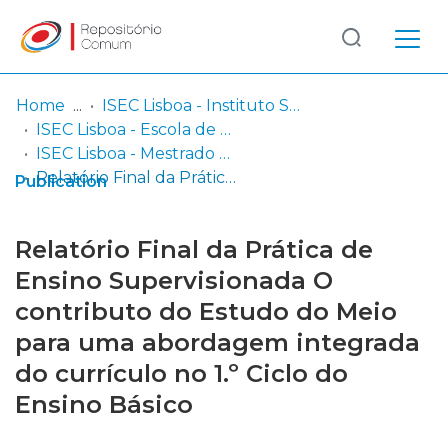
Log
(current)
In
Home
ISEC Lisboa - Instituto Superior de Educação e Ciências
ISEC Lisboa - Escola de Educação e Desenvolvimento Humano
Communities
ISEC Lisboa - Mestrado em Educação Pré-Escolar e Ensino do 1º Ciclo do Ensino Básico
& Collections
Relatório Final da Prática de Ensino Supervisionada O contributo do Estudo do Meio para uma abordagem integrada do currículo no 1.º Ciclo do Ensino Básico
Publication
Browse repository
Relatório Final da Prática de
Entities
Ensino Supervisionada O
contributo do Estudo do Meio
Statistics
para uma abordagem integrada
do currículo no 1.º Ciclo do
Ensino Básico