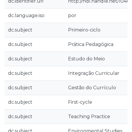
dc.identifier.uri
http://hdl.handle.net/1040
dc.language.iso
por
dc.subject
Primeiro-ciclo
dc.subject
Prática Pedagógica
dc.subject
Estudo do Meio
dc.subject
Integração Curricular
dc.subject
Gestão do Currículo
dc.subject
First-cycle
dc.subject
Teaching Practice
dc.subject
Environmental Studies