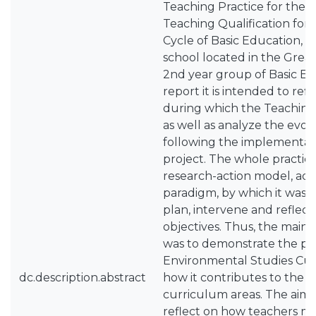
Teaching Practice for the 
Teaching Qualification for 
Cycle of Basic Education, ca
school located in the Great
2nd year group of Basic Ed
report it is intended to ref
during which the Teaching 
as well as analyze the evol
following the implementati
project. The whole practic
research-action model, ado
paradigm, by which it was p
plan, intervene and reflect
objectives. Thus, the main 
was to demonstrate the pot
Environmental Studies Cu
dc.description.abstract
how it contributes to the 
curriculum areas. The aim 
reflect on how teachers m