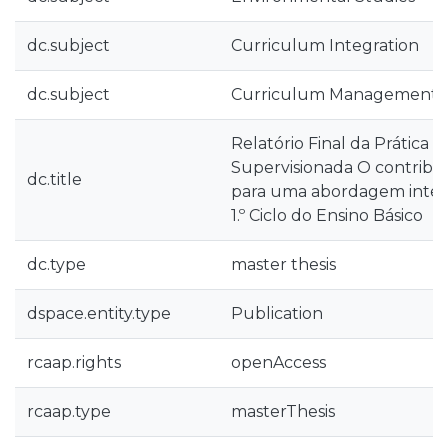
dc.subject
Curriculum Integration
dc.subject
Curriculum Management
Relatório Final da Prática 
Supervisionada O contribu
dc.title
para uma abordagem integ
1.º Ciclo do Ensino Básico
dc.type
master thesis
dspace.entity.type
Publication
rcaap.rights
openAccess
rcaap.type
masterThesis