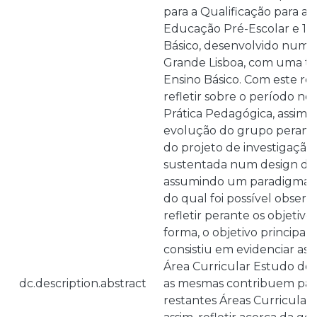
para a Qualificação para a
Educação Pré-Escolar e 1.º 
Básico, desenvolvido num C
Grande Lisboa, com uma tu
Ensino Básico. Com este re
refletir sobre o período no
Prática Pedagógica, assim c
evolução do grupo perant
do projeto de investigação. 
sustentada num design de 
assumindo um paradigma in
do qual foi possível observar
refletir perante os objetivo
forma, o objetivo principal
consistiu em evidenciar as 
Área Curricular Estudo do
dc.description.abstract
as mesmas contribuem para
restantes Áreas Curricular