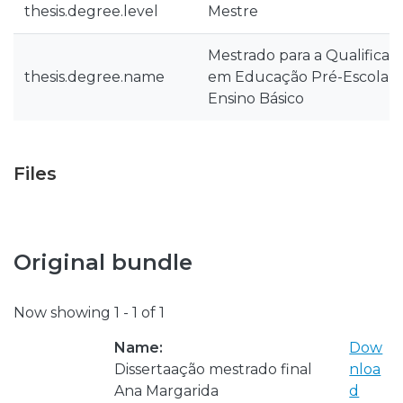
thesis.degree.level
Mestre
Mestrado para a Qualificaç
thesis.degree.name
em Educação Pré-Escolar e 
Ensino Básico
Files
Original bundle
Now showing
1 - 1 of 1
Name:
Dow
Dissertaação mestrado final
nloa
Ana Margarida
d