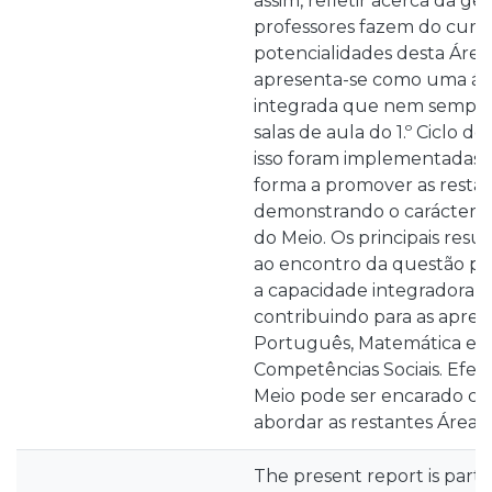
assim, refletir acerca da ge
professores fazem do currí
potencialidades desta Área 
apresenta-se como uma áre
integrada que nem sempre 
salas de aula do 1.º Ciclo do
isso foram implementadas v
forma a promover as restan
demonstrando o carácter i
do Meio. Os principais resu
ao encontro da questão p
a capacidade integradora d
contribuindo para as apre
Português, Matemática e p
Competências Sociais. Efe
Meio pode ser encarado co
abordar as restantes Áreas 
The present report is part 