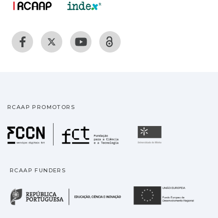
RCAAP PROMOTORS
Fundação para a Ciência
Universidade
RCAAP FUNDERS
República Portuguesa · M
União