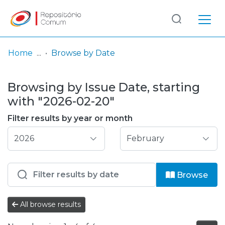
Log
(current)
In
Home
Browse by Date
Communities
Browsing by Issue Date, starting
& Collections
with "2026-02-20"
Browse repository
Filter results by year or month
Entities
Browse
All browse results