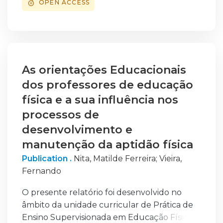
OPEN ACCESS
de Almada, e integra o trabalho desenvolvido
durante o
estágio pedagógico no Agrupamento de
Escolas Ordem de Sant’Iago, em Setúbal, no
ano letivo de
2024/2025. Ao longo deste documento é
As orientações Educacionais
apresentada uma descrição detalhada da
dos professores de educação
escola e do seu
física e a sua influência nos
contexto envolvente, bem como das
processos de
atividades desenvolvidas com as turmas e
desenvolvimento e
com os diferentes
grupos da comunidade escolar. Todo o
manutenção da aptidão física
percurso de estágio implicou um trabalho
Publication .
Nita, Matilde Ferreira
;
Vieira,
contínuo, exigente
Fernando
e progressivamente mais autónomo,
permitindo uma consolidação efetiva das
O presente relatório foi desenvolvido no
competências
âmbito da unidade curricular de Prática de
profissionais.
Ensino Supervisionada em Educação Física