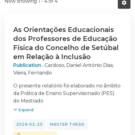
Now showing
1 - 4 of 4
As Orientações Educacionais
dos Professores de Educação
Física do Concelho de Setúbal
em Relação à Inclusão
Publication .
Cardoso, Daniel António Dias
;
Vieira, Fernando
O presente relatório foi elaborado no âmbito
da Prática de Ensino Supervisionado (PES)
do Mestrado
em Ensino de Educação Física nos Ensinos
Expand
Básico e Secundário, realizada no Instituto
Superior de
2026-02-20
MASTER THESIS
Estudos Interculturais e Transdisciplinares