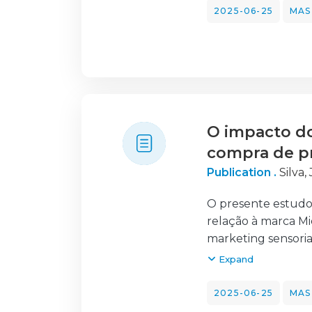
utilizaram disposit
2025-06-25
MAS
custo percebido, co
intenção de uso, 
Compreender estes f
eficazes de segmen
mais alinhadas com 
em constante evol
O impacto do
compra de p
Publication .
Silva
O presente estudo 
relação à marca Mi
marketing sensoria
são apresentados, 
Expand
efeitos psicológic
consumidores. Este
2025-06-25
MAS
relação entre gén