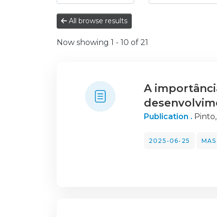
All browse results
Now showing
1 - 10 of 21
A importânci
desenvolvime
Publication .
Pinto
2025-06-25
MAS