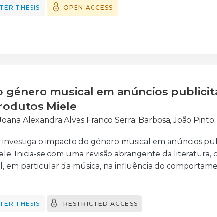
ivos digitais de leitura. O estudo analisa construtos como 
TER THESIS
OPEN ACCESS
mpatibilidade com os valores, posse psicológica, influênc
com base em modelos como o TAM e o UTAUT.
atores é essencial para que editoras, livrarias e platafo
tação, usabilidade e comunicação. Os resultados obtido
as expectativas dos leitores e para a sustentabilidade d
ução.
 género musical em anúncios publicitá
rodutos Miele
, Joana Alexandra Alves Franco Serra
;
Barbosa, João Pinto
investiga o impacto do género musical em anúncios pub
ele. Inicia-se com uma revisão abrangente da literatura,
l, em particular da música, na influência do comportam
evidenciando a relação entre música e tomada de decisão
os e emocionais da música, assim como os fatores que inf
 trabalho propõe um modelo concetual e respetivas hipó
TER THESIS
RESTRICTED ACCESS
ero musical e intenção de compra, bem como o efeito m