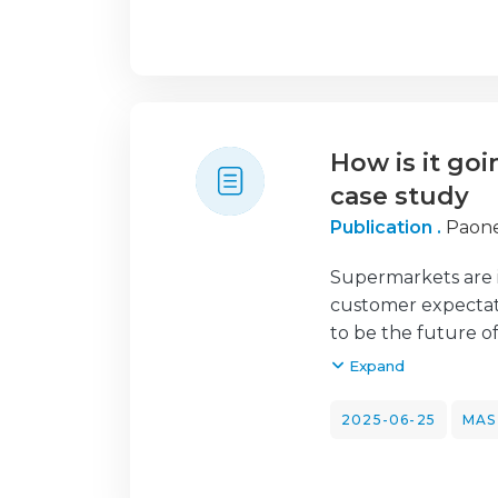
ao anúncio e à mar
de um anúncio real
visa ampliar o con
práticos para uma 
How is it goi
case study
Publication .
Paone
Supermarkets are i
customer expectati
to be the future of
study on Lidl Ital
Expand
structured survey 
manager. The resul
2025-06-25
MAS
value the presence
whereas newer mode