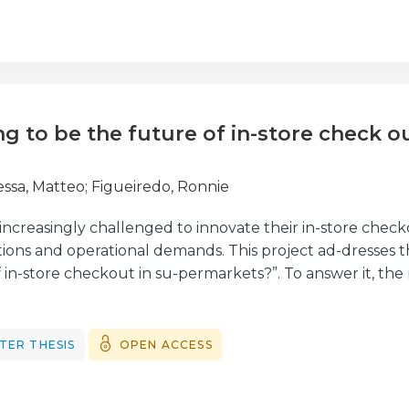
ca. A metodologia utilizada apresenta uma abordagem qua
 da Miele com 3 versões de género musical de fundo e 
hecimento sobre o papel da música na publicidade e mar
melhor experiência do consumidor e estratégias de marke
ng to be the future of in-store check 
ssa, Matteo
;
Figueiredo, Ronnie
ncreasingly challenged to innovate their in-store check
ons and operational demands. This project ad-dresses th
 in-store checkout in su-permarkets?”. To answer it, the
y and Italian customers, with a mixed-methods approach 
with Italian supermarket customers and a semi-structured
ts show that while customers are open to automation an
TER THESIS
OPEN ACCESS
 of human assistance. Traditional cashier and self-chec
ls like cashierless stores and smart carts are not yet 