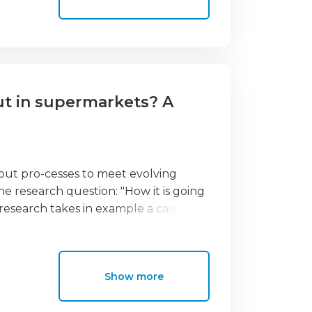
ntitativa, incluindo a visualização
um questionário online. Este estudo
keting, proporcionando insights
ting mais eficazes.
out in supermarkets? A
out pro-cesses to meet evolving
e research question: "How it is going
 research takes in example a case
applied, hence combining a
 interview with a Lidl Italy
d faster checkout systems, they still
Show more
kout options remain dominant,
widely adopted due to many reasons.