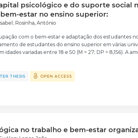
apital psicológico e do suporte social
bem-estar no ensino superior:
Isabel
;
Rosinha, António
pação com o bem-estar e adaptação dos estudantes no e
amento de estudantes do ensino superior em várias unive
m idades variadas entre 18 e 50 (M = 27; DP = 8,156). A 
o ao sexo masculino (47%). No que concerne a exercer 
exercem alguma profissão, enquanto 43% não. No que di
ariedade de respostas, sendo que por 19% de estudante
TER THESIS
OPEN ACCESS
iro ano e 28% de mestrandos, não tivemos nenhum estu
-se um inquérito composto por instrumentos como Comp
e Suporte Social Percebido, o QVA-r (Questionário de V
arwick-Edinburgh (WEMWBS). Os resultados indicam uma 
studantes. Além disso, as análises de consistência intern
dimensões apresentaram alfa de cronbach abaixo do ideal
ógica no trabalho e bem-estar organiz
alta confiabilidade. A discussão dos resultados destaca 
o no ajustamento e no bem-estar. Em conclusão, a pesquis