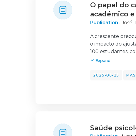
O papel do c
académico e 
Publication .
José, 
A crescente preocu
o impacto do ajust
100 estudantes, co
(53%) em comparaçã
Expand
dos participantes 
verificou-se uma v
2025-06-25
MAS
ano, 27% do terce
de dados utilizou
Multidimensional d
Estar Mental de W
elevados entre os e
apesar de algumas 
Saúde psicol
bem-estar possuem 
capital psicológic