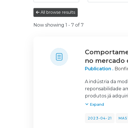
All browse results
Now showing
1 - 7 of 7
Comportamen
no mercado
Publication .
Bonfin
A indústria da mod
reponsabilidade am
produtos já adquir
avaliação da impo
Expand
promoção dos valo
comércio justo. e 
2023-04-21
MAS
do recurso a uma m