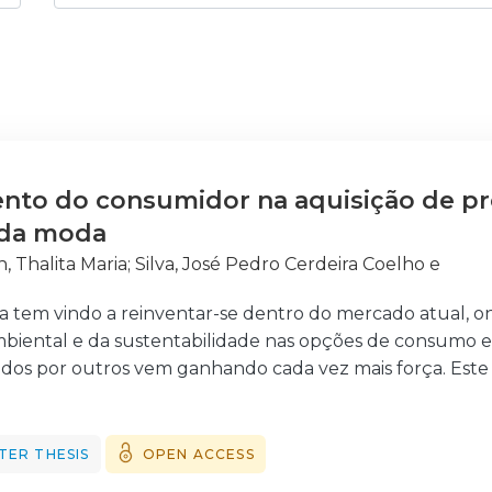
to do consumidor na aquisição de p
 da moda
, Thalita Maria
;
Silva, José Pedro Cerdeira Coelho e
a tem vindo a reinventar-se dentro do mercado atual, 
biental e da sustentabilidade nas opções de consumo e 
idos por outros vem ganhando cada vez mais força. Este
rtância do mercado dos produtos em segunda mão, nom
res da sustentabilidade, da redução do desperdício, d
a percepção dos consumidores frente a essa questão entre
TER THESIS
OPEN ACCESS
etodologia de recolha de dados, baseada no uso de ques