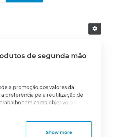
rodutos de segunda mão
onde a promoção dos valores da
a preferência pela reutilização de
 trabalho tem como objetivo central a
eadamente no que diz respeito à
o combate ao hiperconsumismo, do
 brasileiros e portugueses. Através
Show more
tionários, pretende-se avaliar as