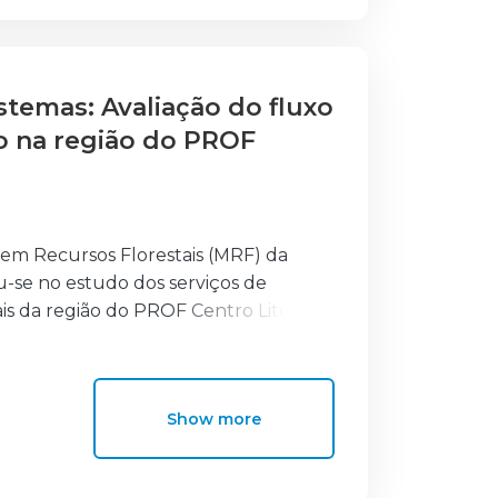
servação da evolução dos
imou-se o valor do sequestro de
s no relatório do IFN6.
stemas: Avaliação do fluxo
o na região do PROF
 em Recursos Florestais (MRF) da
u-se no estudo dos serviços de
is da região do PROF Centro Litoral
ão crescente por parte dos meios
. São definidos como sendo os
materiais e/ou serviços imateriais.
Show more
enericamente são divididos em
o, esta dissertação pretendeu estudar
tencial de material lenhoso e