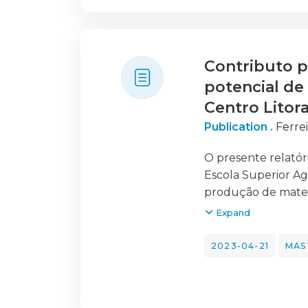
estudo da evoluçã
usos/ocupação do s
carbono na florest
Contributo p
potencial de
Centro Litora
Publication .
Ferrei
O presente relatór
Escola Superior Ag
produção de materi
entre 1995 e 2018.
Expand
científico e polít
benefícios que as 
2023-04-21
MAS
São bastante inte
quatro categorias:
a composição e est