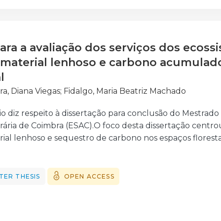
o da paisagem no concelho da Chamusca, através da ob
olo ao longo dos anos 1995 e 2018 e posteriormente est
a, com base nos valores do carbono armazenado presente
ara a avaliação dos serviços dos ecossi
 material lenhoso e carbono acumulad
l
ra, Diana Viegas
;
Fidalgo, Maria Beatriz Machado
io diz respeito à dissertação para conclusão do Mestrado
rária de Coimbra (ESAC).O foco desta dissertação centro
al lenhoso e sequestro de carbono nos espaços floresta
 Os serviços dos ecossistemas têm vindo a receber atenç
ico, uma vez que se encontram hoje em profunda ameaça
pessoas obtêm dos ecossistemas e que podem incluir bens 
TER THESIS
OPEN ACCESS
rdependentes e podem-se sobrepor muitas das vezes e g
 produção, regulação, suporte e culturais.Neste context
rutura da paisagem em 1995 e 2018 e, calcular o fluxo po