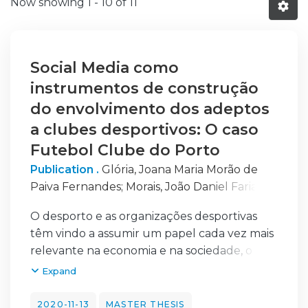
Now showing
1 - 10 of 11
Social Media como
instrumentos de construção
do envolvimento dos adeptos
a clubes desportivos: O caso
Futebol Clube do Porto
Publication .
Glória, Joana Maria Morão de
Paiva Fernandes
;
Morais, João Daniel Faria
Gomes
O desporto e as organizações desportivas
têm vindo a assumir um papel cada vez mais
relevante na economia e na sociedade, o que
tem propiciado o crescimento do poder
Expand
financeiro e da influência dos clubes,
implicando novas estratégias de gestão e de
2020-11-13
MASTER THESIS