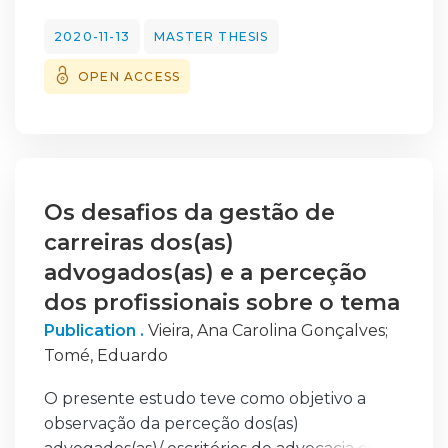
obter o grau de mestre pela Universidade
em termos de custos.
Europeia.
2020-11-13
MASTER THESIS
Durante o estágio, foram desenvolvidas
OPEN ACCESS
atividades em várias
áreas dos Recursos Humanos sendo que,
após a sua conclusão, foi
possível identificar lacunas na atração de
novos colaboradores, que
levou a uma pesquisa de soluções.
Os desafios da gestão de
Assim, para contornar essas lacunas, este
carreiras dos(as)
relatório aborda
advogados(as) e a perceção
noções de Employer Branding, de modo a
dos profissionais sobre o tema
“desenvolver” este conceito
Publication .
Vieira, Ana Carolina Gonçalves
;
na empresa e nos seus colaboradores. Além
Tomé, Eduardo
disso foi realizada uma
análise critica da empresa e são dadas
O presente estudo teve como objetivo a
propostas de melhoria vindas da
observação da perceção dos(as)
revisão da literatura deste tema, da