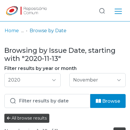
Log
(current)
In
Home
Browse by Date
Communities
Browsing by Issue Date, starting
& Collections
with "2020-11-13"
Browse repository
Filter results by year or month
Entities
Browse
All browse results