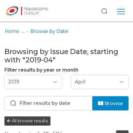
Log
(current)
In
Home
Browse by Date
Communities
Browsing by Issue Date, starting
& Collections
with "2019-04"
Browse repository
Filter results by year or month
Entities
Browse
All browse results