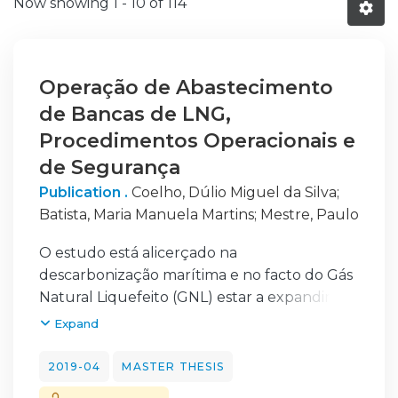
Now showing
1 - 10 of 114
Operação de Abastecimento
de Bancas de LNG,
Procedimentos Operacionais e
de Segurança
Publication .
Coelho, Dúlio Miguel da Silva
;
Batista, Maria Manuela Martins
;
Mestre, Paulo
O estudo está alicerçado na
descarbonização marítima e no facto do Gás
Natural Liquefeito (GNL) estar a expandir-se
globalmente como combustível naval, não
Expand
obstante a controvérsia gerada na literatura
sobre o tema.
2019-04
MASTER THESIS
A pesquisa tem como output um Manual de