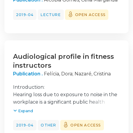
experiências abusivas."
2019-04
LECTURE
OPEN ACCESS
Audiological profile in fitness
instructors
Publication .
Felícia, Dora
;
Nazaré, Cristina
Introduction:
Hearing loss due to exposure to noise in the
workplace is a significant public health
problem. Studies indicate that more than
Expand
half of fitness instructors have signs or
symptoms of hearing loss (that interfere with
2019-04
OTHER
OPEN ACCESS
their quality of life) due to exposure during