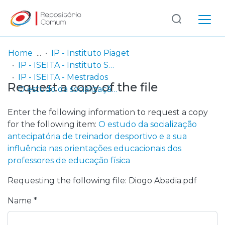
Log
(current)
In
Home
IP - Instituto Piaget
IP - ISEITA - Instituto Superior de Estudos Interculturais e Transdisciplinares de Almada
Communities
IP - ISEITA - Mestrados
Request a copy of the file
& Collections
O estudo da socialização antecipatória de treinador desportivo e a sua influência nas orientações educacionais dos professores de educação física
Browse repository
Enter the following information to request a copy
for the following item:
O estudo da socialização
Entities
antecipatória de treinador desportivo e a sua
influência nas orientações educacionais dos
Statistics
professores de educação física
Requesting the following file: Diogo Abadia.pdf
Name *